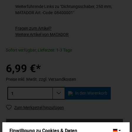
Weiterführende Links zu "Dichtungsschaber, 250 mm,
MATADOR Art.-Code: 08400001"
Fragen zum Artikel?
Weitere Artikel von MATADOR
Sofort verfügbar, Lieferzeit: 1-3 Tage
6,99 €*
Preise inkl. MwSt. zzgl. Versandkosten
In den Warenkorb
Zum Merkzettel hinzufügen
Beschreibung
Einwilligung zu Cookies & Daten