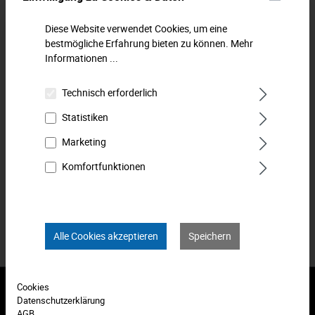
Dichtungsschaber. Zum Entfernen von
Dichtungsrückständen. Besonders Lang. Mit geschliffenen
Diese Website verwendet Cookies, um eine
Arbeitsflächen. Mit schlagfestem…
Mehr
bestmögliche Erfahrung bieten zu können.
Mehr
Informationen ...
Downloads
Technisch erforderlich
Technische Daten
Statistiken
Bewertungen
0
Marketing
Komfortfunktionen
Produkt FAQs
Alle Cookies akzeptieren
Speichern
Cookies
Datenschutzerklärung
Abonnieren Sie den kostenlosen Newsletter und verpassen Sie
AGB