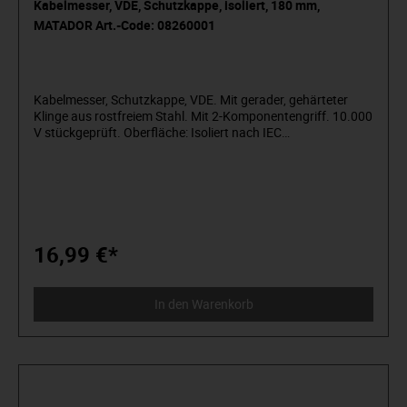
Kabelmesser, VDE, Schutzkappe, isoliert, 180 mm,
MATADOR Art.-Code: 08260001
Kabelmesser, Schutzkappe, VDE. Mit gerader, gehärteter
Klinge aus rostfreiem Stahl. Mit 2-Komponentengriff. 10.000
V stückgeprüft. Oberfläche: Isoliert nach IEC
60900. MATADOR ist einer der Pioniere der
Werkzeugindustrie. Seit 1900 produzieren
wir Qualitätshandwerkzeuge „um die Schraube herum“. Wir
stehen für anspruchsvolles Premium-Werkzeug. Verlässlich,
design-orientiert, ohne Schnickschnack. Für Menschen, die
wissen, was sie wollen. Die in der Arena stehen und nicht im
Zuschauerraum. Die Werkzeug von Spielzeug unterscheiden
16,99 €*
können. Die an sich selbst glauben. Willkommen in der
Arena! Be a MATADOR.
In den Warenkorb