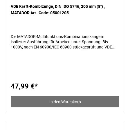
VDE Kraft-Kombizange, DIN ISO 5746, 205 mm (8") ,
MATADOR Art.-Code: 05001205
Die MATADOR-Multifunktions-Kombinationszange in
isolierter Ausführung für Arbeiten unter Spannung. Bis
1000V, nach EN 60900/IEC 60900 stückgeprüft und VDE
zertifiziert. Greift kraftvoll zu und schneidet präzise harte
und weiche Drähte. Durch induktiv gehärtete Schneiden für
weiche, harte und Piano-Drähte geeignet. Mit
asymmetrischen Greifflächen für besseren Halt am
Werkstück. Extra geschmiedete Greifzonen für Flach- und
Rundmaterial. Mit praktischem Nagel- und Drahthalter an
der Spitze. Integrierter Ringschlüssel - ideal zum Kontern
47,99 €*
oder zum schnellen Schrauben, wenn der Schlüssel nicht zur
Hand ist. Mit ergonomisch geformtem 3-Komponentengriff
für ermüdungsfreies Arbeiten. Maximale Sicherheit durch
In den Warenkorb
Abgleitschutz. Amerikanische Form. Nach DIN ISO 5746.