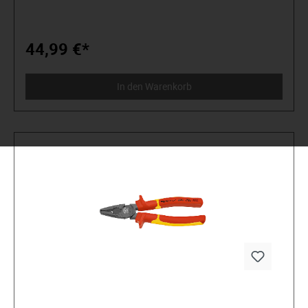
ermüdungsarmes Arbeiten. Mit ergonomisch geformtem 2-
Komponentengriff. Normen: DIN / ISO 5746. Material:
Werkzeugstahl. Oberfläche: Isoliert nach IEC 60900:2004.
44,99 €*
In den Warenkorb