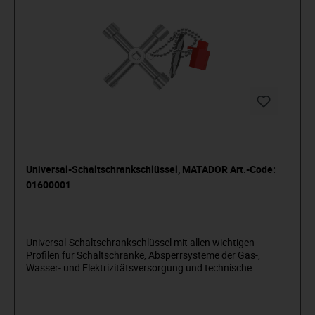
Universal-Schaltschrankschlüssel, MATADOR Art.-Code:
01600001
Universal-Schaltschrankschlüssel mit allen wichtigen
Profilen für Schaltschränke, Absperrsysteme der Gas-,
Wasser- und Elektrizitätsversorgung und technische
Anlagen in Gebäuden wie Klima- und Belüftungsanlagen,
Absperrventile, Netzschalttafeln usw. Zusätzlich mit
Kunststoffadapter mit Kugelkette, Wendebit 6,3 mm (1/4“)