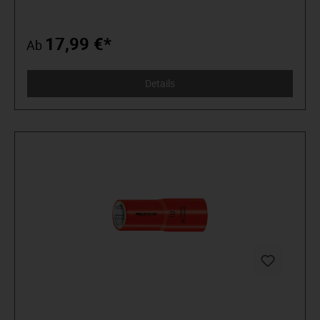
wissen, was sie wollen. Die in der Arena stehen und nicht im
Zuschauerraum. Die Werkzeug von Spielzeug unterscheiden
können. Die an sich selbst glauben. Willkommen in der
17,99 €*
Ab
Arena! Be a MATADOR.
Details