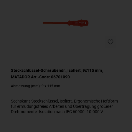
Steckschlüssel-Schraubendr., isoliert, 9x115 mm,
MATADOR Art.-Code: 06701090
Abmessung (mm):
9 x 115 mm
Sechskant-Steckschlüssel, isoliert. Ergonomische Heftform
für ermüdungsfreies Arbeiten und Übertragung größerer
Drehmomente. Isolation nach IEC 60900. 10.000 V
stückgeprüft. Normen: DIN / ISO 7445. MATADOR ist einer
der Pioniere der Werkzeugindustrie. Seit 1900 produzieren
wir Qualitätshandwerkzeuge „um die Schraube herum“. Wir