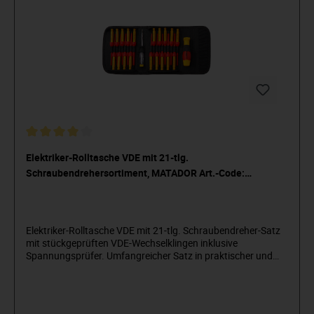
Elektriker-Rolltasche VDE mit 21-tlg.
Schraubendrehersortiment, MATADOR Art.-Code:
81110001
Elektriker-Rolltasche VDE mit 21-tlg. Schraubendreher-Satz
mit stückgeprüften VDE-Wechselklingen inklusive
Spannungsprüfer. Umfangreicher Satz in praktischer und
robuster Textiltasche, nimmt wenig Platzbedarf ein und hat
ein deutlich geringeres Gewicht als ein kompletter
Schraubendreher-Satz. Ideal für den mobilen Einsatz für den
Elektrohandwerker. Alle Werkzeuge stückgeprüft gemäß IEC