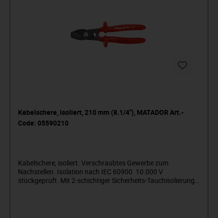
Kabelschere, isoliert, 210 mm (8.1/4"), MATADOR Art.-
Code: 05590210
Kabelschere, isoliert. Verschraubtes Gewerbe zum
Nachstellen. Isolation nach IEC 60900. 10.000 V
stückgeprüft. Mit 2-schichtiger Sicherheits-Tauchisolierung.
Für Kupfer- und Alukabel. Material: Geschmiedeter
Spezialstahl. Oberfläche: Isoliert nach IEC 60900. MATADOR
ist einer der Pioniere der Werkzeugindustrie. Seit 1900
produzieren wir Qualitätshandwerkzeuge „um die Schraube