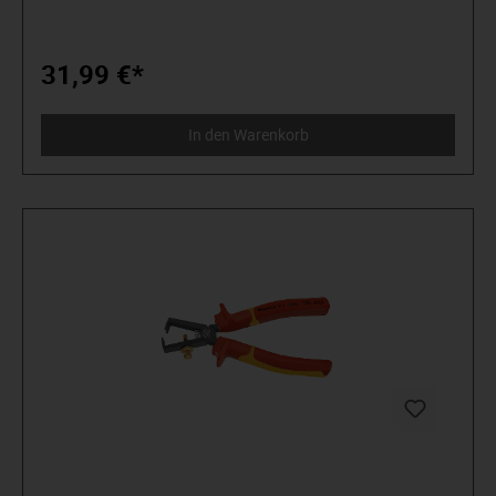
mit Schlitz 1,0x7 mm und Kreuzschlitz PH2, Armlänge
gesamt 76 mm, zusätzlicher Vierkant 5 mm. Material:
Zinkdruckguß (GD-Zn).
31,99 €*
In den Warenkorb