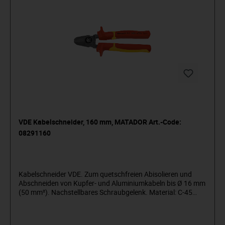
VDE Kabelschneider, 160 mm, MATADOR Art.-Code:
08291160
Kabelschneider VDE. Zum quetschfreien Abisolieren und
Abschneiden von Kupfer- und Aluminiumkabeln bis Ø 16 mm
(50 mm²). Nachstellbares Schraubgelenk. Material: C-45
Vergütungsstahl. Oberfläche: Isoliert nach IEC 60900:2004.
MATADOR ist einer der Pioniere der Werkzeugindustrie. Seit
1900 produzieren wir Qualitätshandwerkzeuge „um die