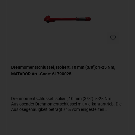
Drehmomentschlüssel, isoliert, 10 mm (3/8"): 1-25 Nm,
MATADOR Art.-Code: 61790025
Drehmomentschlüssel, isoliert, 10 mm (3/8"): 5-25 Nm.
Auslösender Drehmomentschlüssel mit Vierkantantrieb. Die
Auslösegenauigkeit beträgt ±4% vom eingestellten
Skalenwert. Wiederholgenau und präzise bei mindestens
5.000 Lastwechseln, für den kontrollierten Rechts- und
Linksanzug. Mit einer deutlichen fühl- und hörbaren
Drehmomentauslösung. Eine Doppelskala in Nm und lbf ft,