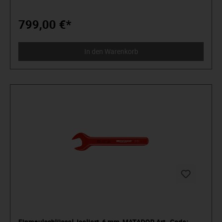
mit einem großem Sichtfenster für optimale Lesbarkeit der
eingestellten Werte. Der Drehmomentschlüssel hat einen
robusten Knarrenmechanismus mit 32 Zähnen. Inklusive
799,00 €*
ergonomischen und handfreundlichen Griff. Sowie eine
sichere Verriegelungsmöglichkeit am Handgriff. Mit
Vierkantantrieb nach DIN 3120, ISO 1174 mit
In den Warenkorb
Kugelarretierung und individueller Seriennummer und
Werkskalibrierzertifikat nach DIN EN ISO 6789.
Einmaulschlüssel, isoliert, 6 mm, MATADOR Art.-Code: