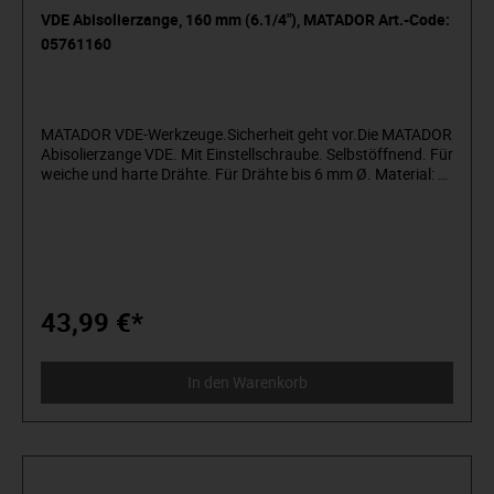
VDE Abisolierzange, 160 mm (6.1/4"), MATADOR Art.-Code:
05761160
MATADOR VDE-Werkzeuge.Sicherheit geht vor.Die MATADOR
Abisolierzange VDE. Mit Einstellschraube. Selbstöffnend. Für
weiche und harte Drähte. Für Drähte bis 6 mm Ø. Material: C-
45 Vergütungsstahl. Oberfläche: Isoliert nach IEC
60900:2004.
43,99 €*
In den Warenkorb