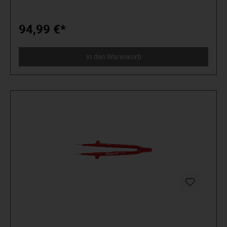
herum“. Wir stehen für anspruchsvolles Premium-Werkzeug.
Verlässlich, design-orientiert, ohne Schnickschnack. Für
Menschen, die wissen, was sie wollen. Die in der Arena
94,99 €*
stehen und nicht im Zuschauerraum. Die Werkzeug von
Spielzeug unterscheiden können. Die an sich selbst
glauben. Willkommen in der Arena! Be a MATADOR.
In den Warenkorb