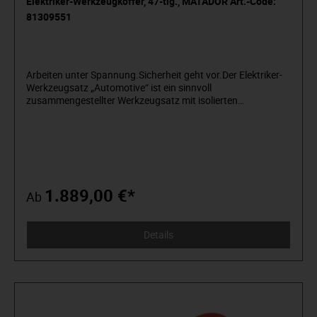
Elektriker-Werkzeugkoffer, 47-tlg., MATADOR Art.-Code:
81309551
Arbeiten unter Spannung.Sicherheit geht vor.Der Elektriker-
Werkzeugsatz „Automotive“ ist ein sinnvoll
zusammengestellter Werkzeugsatz mit isolierten
Werkzeugen für Arbeiten unter Spannung an Hybrid- und
Elektrofahrzeugen. Im robusten und praktischen
Hartschalenkoffer sind die hochwertigen isolierten
Werkzeuge sicher untergebracht und werden so vor
Beschädigungen geschützt. Der Werkzeugsatz beinhaltet die
wichtigsten isolierten Werkzeuge um an modernen Hybrid-
und Elektrofahrzeugen Service- und Reparaturarbeiten
1.889,00 €*
Ab
vornehmen zu können. Alle ständig benötigten Werkzeuge
wie z.B. isolierte Knarren und Steckschlüsseleinsätze, sowie
VDE Zangen und VDE Schraubendreher sind
Details
selbstverständlich enthalten. Ebenso sind isolierte
Maulschlüssel und ein isolierter, verstellbarer
Rollgabelschlüssel, sowie VDE T-Griff-
Winkelschraubendreher enthalten. Der Satz ist wahlweise
mit oder ohne isoliertem Drehmomentschlüssel in 12,5 mm
(1/2“) 20 – 100 NM erhältlich.