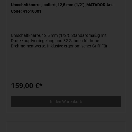
Umschaltknarre, isoliert, 12,5 mm (1/2"), MATADOR Art.-
Code: 41610001
Umschaltknarre, 12,5 mm (1/2"). Standardmäßig mit
Druckknopfverriegelung und 32 Zähnen für hohe
Drehmomentwerte. Inklusive ergonomischer Griff Für
Handbetätigung mit Knarre und Verbindungsteilen. Isoliert
nach IEC 60900 und mit den Normen DIN 3122 / ISO 3315.
10.000 V stückgeprüft.
159,00 €*
In den Warenkorb