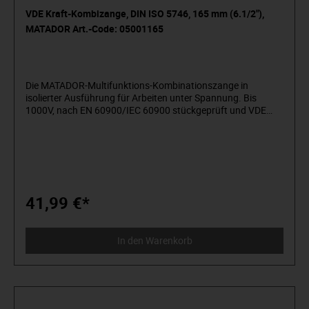
VDE Kraft-Kombizange, DIN ISO 5746, 165 mm (6.1/2"),
MATADOR Art.-Code: 05001165
Die MATADOR-Multifunktions-Kombinationszange in
isolierter Ausführung für Arbeiten unter Spannung. Bis
1000V, nach EN 60900/IEC 60900 stückgeprüft und VDE
zertifiziert. Greift kraftvoll zu und schneidet präzise harte
und weiche Drähte. Durch induktiv gehärtete Schneiden für
weiche, harte und Piano-Drähte geeignet. Mit
asymmetrischen Greifflächen für besseren Halt am
Werkstück. Extra geschmiedete Greifzonen für Flach- und
Rundmaterial. Mit praktischem Nagel- und Drahthalter an
der Spitze. Integrierter Ringschlüssel - ideal zum Kontern
41,99 €*
oder zum schnellen Schrauben, wenn der Schlüssel nicht zur
Hand ist. Mit ergonomisch geformtem 3-Komponentengriff
für ermüdungsfreies Arbeiten. Maximale Sicherheit durch
In den Warenkorb
Abgleitschutz. Amerikanische Form. Nach DIN ISO 5746.