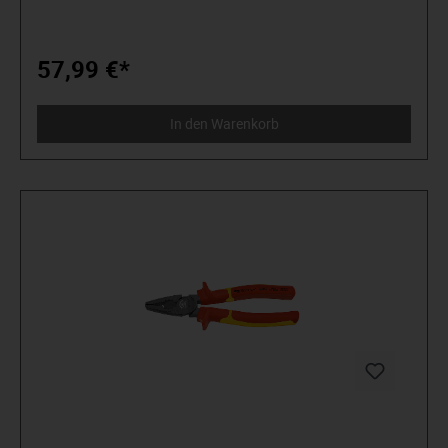
Schraube herum“. Wir stehen für anspruchsvolles Premium-
Werkzeug. Verlässlich, design-orientiert, ohne
Schnickschnack. Für Menschen, die wissen, was sie wollen.
Die in der Arena stehen und nicht im Zuschauerraum. Die
57,99 €*
Werkzeug von Spielzeug unterscheiden können. Die an sich
selbst glauben. Willkommen in der Arena! Be a MATADOR.
In den Warenkorb