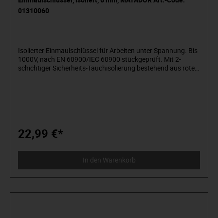
01310060
Isolierter Einmaulschlüssel für Arbeiten unter Spannung. Bis
1000V, nach EN 60900/IEC 60900 stückgeprüft. Mit 2-
schichtiger Sicherheits-Tauchisolierung bestehend aus roter
Isolationsschicht und gelber Kontrastschicht zur schnellen
Identifizierung von Beschädigungen. Zum Anziehen und
Lösen von Muttern und Schrauben, optimale
Passgenauigkeit und längere Lebensdauer von Schraube
und Schlüssel dank extrem präzise gearbeitetem Maul. Mit
15° Maulstellung für angenehmes Arbeiten. Aus
hochwertigem Chrom Vanadium-Stahl (31CrV3).
22,99 €*
In den Warenkorb