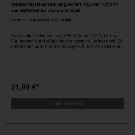
Steckschlüssel-Einsatz, lang, isoliert, 12,5 mm (1/2"): 14
mm, MATADOR Art.-Code: 41810140
Steckschlüssel-Einsätze:
1/2": 14 mm
Steckschlüssel-Einsatz lang VDE, 12,5 mm (1/2"), 14 mm.
Für metrische und zöllige Muttern geeignet. Isoliert nach IEC
60900:2004 und 10.000 V stückgeprüft. MATADOR ist einer
der Pioniere der Werkzeugindustrie. Seit 1900 produzieren
wir Qualitätshandwerkzeuge „um die Schraube herum“. Wir
stehen für anspruchsvolles Premium-Werkzeug. Verlässlich,
design-orientiert, ohne Schnickschnack. Für Menschen, die
wissen, was sie wollen. Die in der Arena stehen und nicht im
Zuschauerraum. Die Werkzeug von Spielzeug unterscheiden
können. Die an sich selbst glauben. Willkommen in der
21,99 €*
Arena! Be a MATADOR.
In den Warenkorb