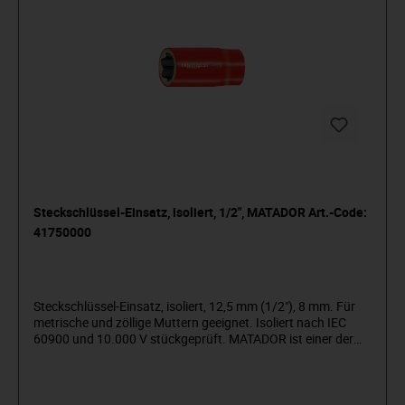
Steckschlüssel-Einsatz, isoliert, 1/2", MATADOR Art.-Code:
41750000
Steckschlüssel-Einsatz, isoliert, 12,5 mm (1/2"), 8 mm. Für
metrische und zöllige Muttern geeignet. Isoliert nach IEC
60900 und 10.000 V stückgeprüft. MATADOR ist einer der
Pioniere der Werkzeugindustrie. Seit 1900 produzieren
wir Qualitätshandwerkzeuge „um die Schraube herum“. Wir
stehen für anspruchsvolles Premium-Werkzeug. Verlässlich,
design-orientiert, ohne Schnickschnack. Für Menschen, die