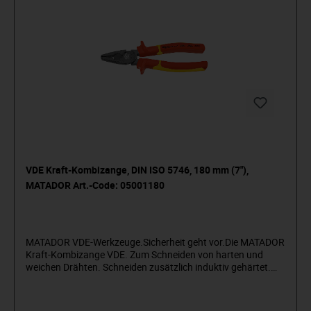
VDE Kraft-Kombizange, DIN ISO 5746, 180 mm (7"),
MATADOR Art.-Code: 05001180
MATADOR VDE-Werkzeuge.Sicherheit geht vor.Die MATADOR
Kraft-Kombizange VDE. Zum Schneiden von harten und
weichen Drähten. Schneiden zusätzlich induktiv gehärtet.
Greifzonen für Flach- und Rundmaterial. Mit Nagel- &
Drahthalter. Integrierter Ringschlüssel. Kraftgewerbe mit
optimaler Hebelübersetzung für einfaches und