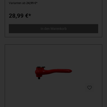
stehen für anspruchsvolles Premium-Werkzeug. Verlässlich,
Varianten ab
24,99 €*
design-orientiert, ohne Schnickschnack. Für Menschen, die
wissen, was sie wollen. Die in der Arena stehen und nicht im
Zuschauerraum. Die Werkzeug von Spielzeug unterscheiden
28,99 €*
können. Die an sich selbst glauben. Willkommen in der
Arena! Be a MATADOR.
In den Warenkorb