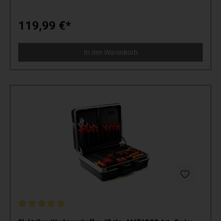
60900. Stückprüfung im Wasserbad bei 10.000 V für
sicheres Arbeiten bei der zugelassenen Spannung von 1.000
V.Ergonomischer Griff 31x105 mm, isoliert. Wechselklingen
119,99 €*
in Schlitz: 2,0 – 2,5 – 3,0 – 3,5 – 4,0 – 5,5 – 6,5 x 100 mm.
Kreuzschlitz: PH0 - PH1 - PH2 x 100 mm. TORX©: T6 - T8 -
T9 - T10 - T15 - T20 - T25 - T27 - T30 x 100 mm. Inklusive
In den Warenkorb
Spannungsprüfer.