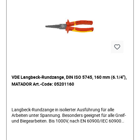
VDE Langbeck-Rundzange, DIN ISO 5745, 160 mm (6.1/4"),
MATADOR Art.-Code: 05201160
Langbeck-Rundzange in isolierter Ausführung für alle
Arbeiten unter Spannung. Besonders geeignet für alle Greif-
und Biegearbeiten. Bis 1000V, nach EN 60900/IEC 60900
stückgeprüft und VDE zertifiziert. Greifflächen gezahnt. Mit
langen, runden Backen. Mit neu entwickelter Griffhülle mit
drei verschiedenen Griffzonen für ermüdungsfreies Arbeiten