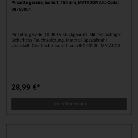
Pinzette gerade, isoliert, 150 mm, MATADOR Art.-Code:
08750001
Pinzette, gerade. 10.000 V stückgeprüft. Mit 2-schichtiger
Sicherheits-Tauchisolierung. Material: Spezialstahl,
vernickelt. Oberfläche: Isoliert nach IEC 60900. MATADOR ist
einer der Pioniere der Werkzeugindustrie. Seit 1900
produzieren wir Qualitätshandwerkzeuge „um die Schraube
herum“. Wir stehen für anspruchsvolles Premium-Werkzeug.
Verlässlich, design-orientiert, ohne Schnickschnack. Für
Menschen, die wissen, was sie wollen. Die in der Arena
stehen und nicht im Zuschauerraum. Die Werkzeug von
Spielzeug unterscheiden können. Die an sich selbst
28,99 €*
glauben. Willkommen in der Arena! Be a MATADOR.
In den Warenkorb