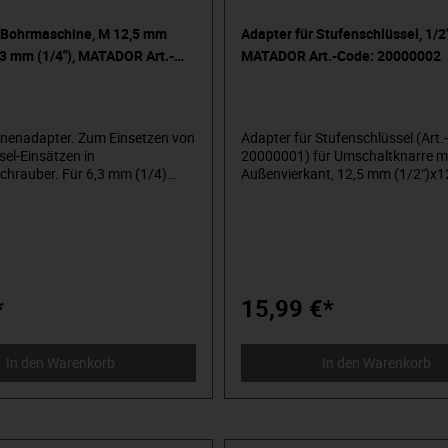
r Bohrmaschine, M 12,5 mm
Adapter für Stufenschlüssel, 1/2"
6,3 mm (1/4"), MATADOR Art.-
MATADOR Art.-Code: 20000002
0001
nenadapter. Zum Einsetzen von
Adapter für Stufenschlüssel (Art
sel-Einsätzen in
20000001) für Umschaltknarre m
hrauber. Für 6,3 mm (1/4)
Außenvierkant, 12,5 mm (1/2")x
hselaufnahme oder normale
(1/2"). Zum Ein- und Ausbau von
aufnahme. Aus hochlegiertem
Heizkörperventilen und
 (S2-Stahl), sandgestrahlt.
Rücklaufverschraubungen und k
 einer der Pioniere der
Hahnverlängerungen. Mit Nocken
ustrie. Seit 1900 produzieren
Sechskant- und Doppelsechskant
tshandwerkzeuge „um die
Mitnahme.
rum“. Wir stehen für
*
15,99 €*
olles Premium-Werkzeug.
 design-orientiert, ohne
ack. Für Menschen, die wissen,
In den Warenkorb
In den Warenkorb
en. Die in der Arena stehen und
schauerraum. Die Werkzeug von
nterscheiden können. Die an
glauben. Willkommen in der
a MATADOR.