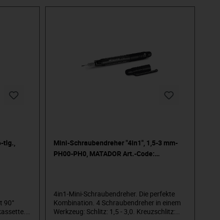
tlg.,
Mini-Schraubendreher "4in1", 1,5-3 mm-
PH00-PH0, MATADOR Art.-Code:
06640001
4in1-Mini-Schraubendreher. Die perfekte
t 90°
Kombination. 4 Schraubendreher in einem
kassette.
Werkzeug: Schlitz: 1,5 - 3,0. Kreuzschlitz: