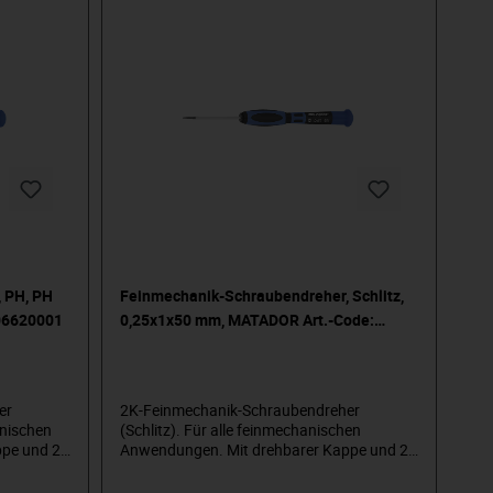
 PH, PH
Feinmechanik-Schraubendreher, Schlitz,
06620001
0,25x1x50 mm, MATADOR Art.-Code:
06610251
er
2K-Feinmechanik-Schraubendreher
anischen
(Schlitz). Für alle feinmechanischen
pe und 2-
Anwendungen. Mit drehbarer Kappe und 2-
nelldreh-
Komponentengriff und harter Schnelldreh-
rter
und weicher Kraftzone. Mit brünierter