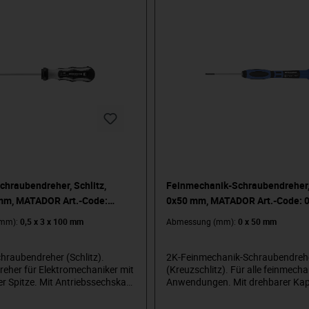
Schraubendreher, Schlitz,
Feinmechanik-Schraubendreher,
mm, MATADOR Art.-Code:
0x50 mm, MATADOR Art.-Code: 
(mm):
0,5 x 3 x 100 mm
Abmessung (mm):
0 x 50 mm
chraubendreher (Schlitz).
2K-Feinmechanik-Schraubendreh
eher für Elektromechaniker mit
(Kreuzschlitz). Für alle feinmech
er Spitze. Mit Antriebssechskant
Anwendungen. Mit drehbarer Kap
mentverstärkung in Verbindung
Komponentengriff und harter Sch
chraubenschlüssel. Mit 2-
und weicher Kraftzone. Mit brünie