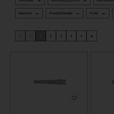
Material
Produktfamilie
Profil
1
2
3
4