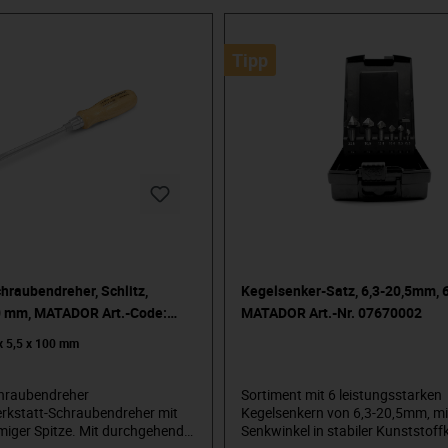
rum“. Wir stehen für
olles Premium-Werkzeug.
 design-orientiert, ohne
Tipp
, die wissen,
en. Die in der Arena stehen und
schauerraum. Die Werkzeug von
nterscheiden können. Die an
glauben. Willkommen in der
a MATADOR.
hraubendreher, Schlitz,
Kegelsenker-Satz, 6,3-20,5mm, 6-
0 mm, MATADOR Art.-Code:
MATADOR Art.-Nr. 07670002
x 5,5 x 100 mm
chraubendreher
Sortiment mit 6 leistungsstarken
Werkstatt-Schraubendreher mit
Kegelsenkern von 6,3-20,5mm, mi
miger Spitze. Mit durchgehender
Senkwinkel in stabiler Kunststoff