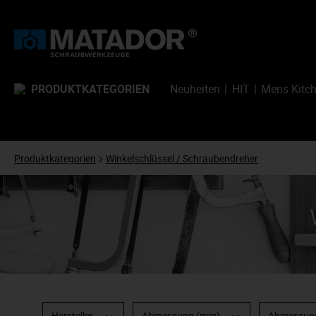
PRODUKTKATEGORIEN
Neuheiten
HIT
Mens Kitc
Produktkategorien
Winkelschlüssel / Schraubendreher
Hersteller
Abmessung (mm)
Abmessung