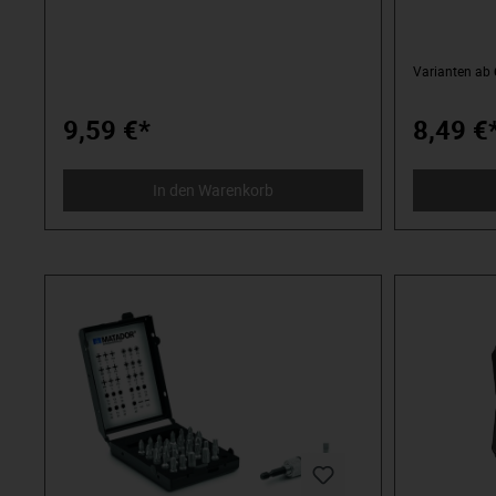
1,0x5,5 mm mit Antriebssechskant zur
Klinge und 
Drehmomentverstärkung in Verbindung mit
Antriebssec
einem Schraubenschlüssel. Holz-Griff aus
Drehmoment
versiegeltem Buchenholz, Griffende durch
einem Schra
Varianten ab
Lederkappe geschützt. Geschmiedete
versiegelte
Rundklinge. Mit Antriebssechskant zur
Lederkappe
Drehmomentverstärkung in Verbindung mit
Rundklinge.
9,59 €*
8,49 €
einem Schraubenschlüssel. Brünierte Spitze
Drehmoment
für präzise, dauerhafte Passung in der
einem Schra
Schraube. Balliges Heft für
für präzise,
In den Warenkorb
ermüdungsfreies Arbeiten.
Schraube. Ba
ermüdungsfr