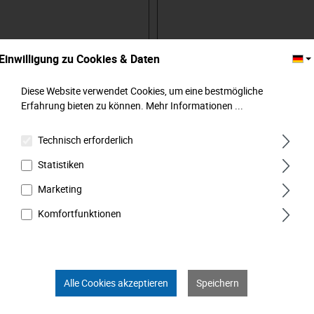
griff mit harter Schnelldreh-
Spitze. Brünierte Spitze für präzis
Kraftzone. Mit brünierter
dauerhafte Passung in der Schra
 Aufhängeloch. Harte, schwarze
Weiche und rutschhemmende, sc
ne aus Spezialkunststoff für
Griffzone aus TPE-Kunststoff für
Einwilligung zu Cookies & Daten
mgreifen mit geringer Reibung.
Halt mit maximalem Druck. Ausg
*
5,29 €*
itze für präzise, dauerhafte
Schnelldrehzone für blitzschnelle
der Schraube. Verchromte
ohne Umgreifen. Klingen aus spez
Diese Website verwendet Cookies, um eine bestmögliche
hochlegiertem Spezialstahl für
ChrommolybdänVanadiumStahl. 
In den Warenkorb
In den Warenkorb
Erfahrung bieten zu können.
Mehr Informationen ...
orrosionsschutz. Weiche und
drehbare Kappe. MATADOR ist einer der
nde, graue Griffzone aus TPE-
Pioniere der Werkzeugindustrie. S
für sicheren Halt mit maximalem
produzieren
Technisch erforderlich
alligem Heftende für
wir Qualitätshandwerkzeuge „um 
s Abstützen bei hohen
Schraube herum“. Wir stehen für
Statistiken
n. Abgleit- und Wegrollschutz
anspruchsvolles Premium-Werkz
skant-Form. Schonen die Hand
Verlässlich, design-orientiert, ohn
Marketing
 zu. MATADOR ist einer
Schnickschnack. Für Menschen, die wissen,
 der Werkzeugindustrie. Seit
was sie wollen. Die in der Arena 
Komfortfunktionen
ieren
nicht im Zuschauerraum. Die Wer
tshandwerkzeuge „um die
Spielzeug unterscheiden können. 
rum“. Wir stehen für
sich selbst glauben. Willkommen i
olles Premium-Werkzeug.
Arena! Be a MATADOR.
 design-orientiert, ohne
Alle Cookies akzeptieren
Speichern
, die wissen,
en. Die in der Arena stehen und
schauerraum. Die Werkzeug von