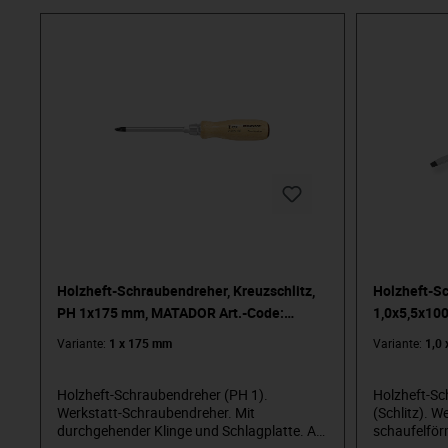
Schraube herum“. Wir stehen für
Schraube he
anspruchsvolles Premium-Werkzeug.
anspruchsv
Verlässlich, design-orientiert, ohne
Verlässlich,
Schnickschnack. Für Menschen, die wissen,
Schnickschnack. Für Menschen
was sie wollen. Die in der Arena stehen und
was sie woll
nicht im Zuschauerraum. Die Werkzeug von
nicht im Zu
Spielzeug unterscheiden können. Die an
Spielzeug u
sich selbst glauben. Willkommen in der
sich selbst 
Arena! Be a MATADOR.
Arena! Be 
Holzheft-Schraubendreher, Kreuzschlitz,
Holzheft-Sc
PH 1x175 mm, MATADOR Art.-Code:
1,0x5,5x10
06500010
06001055
Variante:
1 x 175 mm
Variante:
1,0 
Holzheft-Schraubendreher (PH 1).
Holzheft-S
Werkstatt-Schraubendreher. Mit
(Schlitz). 
durchgehender Klinge und Schlagplatte. Ab
schaufelför