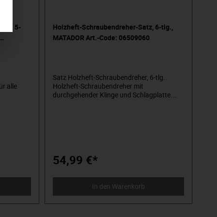
, TX 5-
Holzheft-Schraubendreher-Satz, 6-tlg.,
MATADOR Art.-Code: 06509060
Satz Holzheft-Schraubendreher, 6-tlg..
r alle
Holzheft-Schraubendreher mit
durchgehender Klinge und Schlagplatte.
eher-Satz
Alle wichtigen Größen in einem Satz. Satz in
 wichtigen
praktischer, transparenter Polypropylen-
tischer,
Box: Stabile Verpackung, stapel- und
Stabile
lagerbar, wiederverschließbar, mehrfach
verwendbar. Inhalt: Schlitz: 0,8, 1,0, 1,2, 1,6,
Kreuzschlitz: PH1, PH2.
8 - T10 -
54,99 €*
In den Warenkorb