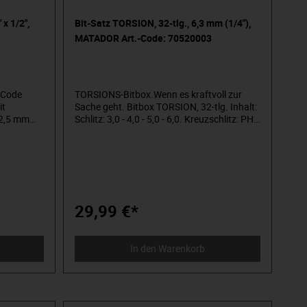
 x 1/2",
Bit-Satz TORSION, 32-tlg., 6,3 mm (1/4"),
MATADOR Art.-Code: 70520003
.-Code
TORSIONS-Bitbox.Wenn es kraftvoll zur
it
Sache geht. Bitbox TORSION, 32-tlg. Inhalt:
12,5 mm
Schlitz: 3,0 - 4,0 - 5,0 - 6,0. Kreuzschlitz: PH
1 - PH 2 (2x) - PH 3 - PZ 1 - PZ 2 (2x) - PZ 3,
Sechskant: 3 - 4 - 5 - 6 , TORX®: T10 - T15 -
urzen
T20 - T25 - T27 - T30 - T40, TORX® mit
-,
Stirnlochbohrung: T10 - T15 - T20 - T25 -
-
T27 - T30 - T40. Inklusive Profi-Bithalter und
Bitadapter mit 6,3 mm (1/4") Vierkant-
Aufnahme. In praktischer Kunststoffbox.
29,99 €*
Überlegene Standzeit, für Akku- und
Schlagschrauber gleichermaßem geeignet.
Absorbiert die Kraftspitzen und sorgt so für
In den Warenkorb
mehr Elastizität.