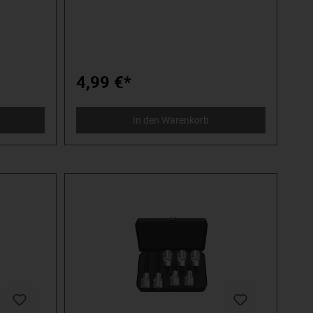
ei
PH00 - PH0. Mit praktischem Hemdenclip.
se. Nach
Stets dabei und griffbereit. Geeignet für
raten oder
Haus, Hobby, Modellbau, Spielzeug,
Computer, Brille, etc. Die perfekte
Kombination aus Feinmechanik und
Standardschraubendreher. Der Mini-
Schraubendreher 4in1 gehört einfach in
4,99 €*
jede Schublade, Werkzeugbox,
Modellbaukiste etc. Eigentlich sollte jeder
einen haben.
In den Warenkorb