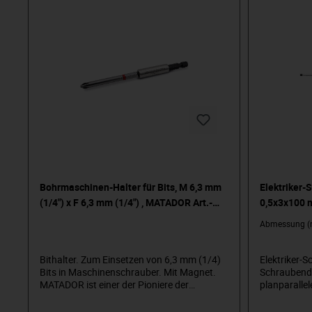
Arena! Be a MATADOR.
Bohrmaschinen-Halter für Bits, M 6,3 mm
Elektriker-
(1/4") x F 6,3 mm (1/4") , MATADOR Art.-
0,5x3x100 
Code: 70400001
06600530
Abmessung 
Bithalter. Zum Einsetzen von 6,3 mm (1/4)
Elektriker-S
Bits in Maschinenschrauber. Mit Magnet.
Schraubendr
MATADOR ist einer der Pioniere der
planparallel
Werkzeugindustrie. Seit 1900 produzieren
zur Drehmo
wir Qualitätshandwerkzeuge „um die
mit einem S