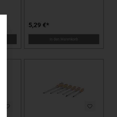
e,
Spitze. Brünierte Spitze für präzise,
ube.
dauerhafte Passung in der Schraube.
hwarze
Weiche und rutschhemmende, schwarze
 sicheren
Griffzone aus TPE-Kunststoff für sicheren
eprägte
Halt mit maximalem Druck. Ausgeprägte
5,29 €*
s Drehen
Schnelldrehzone für blitzschnelles Drehen
iellem
ohne Umgreifen. Klingen aus speziellem
Leicht
Chrom Molybdän Vanadium Stahl. Leicht
In den Warenkorb
drehbare Kappe. MATADOR ist einer der
eit 1900
Pioniere der Werkzeugindustrie. Seit 1900
produzieren
die
wir Qualitätshandwerkzeuge „um die
Schraube herum“. Wir stehen für
eug.
anspruchsvolles Premium-Werkzeug.
e
Verlässlich, design-orientiert, ohne
Schnickschnack. Für Menschen, die wissen,
stehen und
was sie wollen. Die in der Arena stehen und
kzeug von
nicht im Zuschauerraum. Die Werkzeug von
Die an
Spielzeug unterscheiden können. Die an
n der
sich selbst glauben. Willkommen in der
Arena! Be a MATADOR.