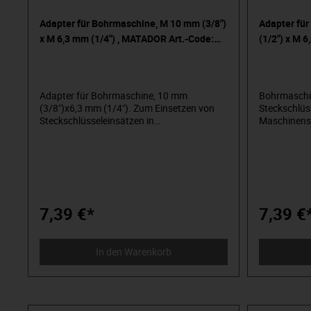
Adapter für Bohrmaschine, M 10 mm (3/8")
Adapter fü
x M 6,3 mm (1/4") , MATADOR Art.-Code:
(1/2") x M 
30850001
Code: 4085
Adapter für Bohrmaschine, 10 mm
Bohrmaschi
(3/8")x6,3 mm (1/4"). Zum Einsetzen von
Steckschlüs
Steckschlüsseleinsätzen in
Maschinensc
Maschinenschrauber. Für 6,3 mm (1/4)-
Schnellwec
Schnellwechselaufnahme oder normale
Bohrfutter
Bohrfutteraufnahme. Aus hochlegiertem
Spezialstahl
Spezialstahl (S2-Stahl), sandgestrahlt.
MATADOR ist
MATADOR ist einer der Pioniere der
Werkzeugind
Werkzeugindustrie. Seit 1900 produzieren
wir Qualitä
wir Qualitätshandwerkzeuge „um die
Schraube he
7,39 €*
7,39 €
Schraube herum“. Wir stehen für
anspruchsv
anspruchsvolles Premium-Werkzeug.
Verlässlich,
Verlässlich, design-orientiert, ohne
Schnickschn
In den Warenkorb
Schnickschnack. Für Menschen, die wissen,
was sie woll
was sie wollen. Die in der Arena stehen und
nicht im Zu
nicht im Zuschauerraum. Die Werkzeug von
Spielzeug u
Spielzeug unterscheiden können. Die an
sich selbst 
sich selbst glauben. Willkommen in der
Arena! Be 