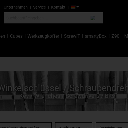
Unternehmen
Service
Kontakt
hen
Cubes
Werkzeugkoffer
ScrewIT
smartyBox
Z90
M
en (Schraubengröße)
Ausführung
Bezeichnung