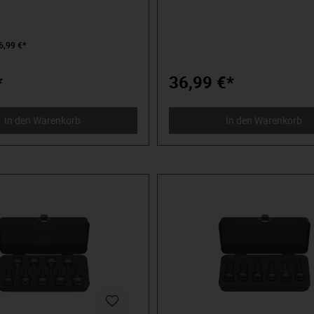
Schlagplatte. Ab 1,0x5,5 mm mit
Zum Senken und Entgraten mit dr
hskant zur
Schneiden für optimale Ergebnis
verstärkung in Verbindung mit
DIN 335, Form C. Bohrlöcher entg
ubenschlüssel. Holz-Griff aus
Schraube versenken.
6,99 €*
m Buchenholz, Griffende durch
 geschützt. Geschmiedete
 Mit Antriebssechskant zur
*
36,99 €*
verstärkung in Verbindung mit
ubenschlüssel. Brünierte Spitze
 dauerhafte Passung in der
In den Warenkorb
In den Warenkorb
lliges Heft für
eies Arbeiten.