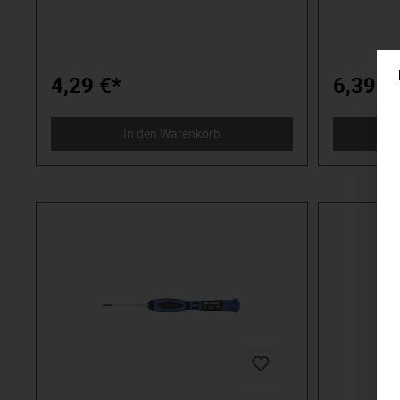
Schraube herum“. Wir stehen für
Komponenten
anspruchsvolles Premium-Werkzeug.
und weicher 
Verlässlich, design-orientiert, ohne
Spitze. Mit
Schnickschnack. Für Menschen, die wissen,
Bewegungszo
was sie wollen. Die in der Arena stehen und
schnelles U
4,29 €*
6,39 €
nicht im Zuschauerraum. Die Werkzeug von
Brünierte Sp
Spielzeug unterscheiden können. Die an
Passung in 
sich selbst glauben. Willkommen in der
Klingen aus 
In den Warenkorb
Arena! Be a MATADOR.
optimalen K
rutschhemme
Kunststoff 
Druck. Mit b
komfortable
Drehmomente
durch Sech
und packen kraftvoll
der Pioniere
1900 produz
wir Qualitä
Schraube he
anspruchsv
Verlässlich,
Schnickschnack. Für Menschen
was sie woll
nicht im Zu