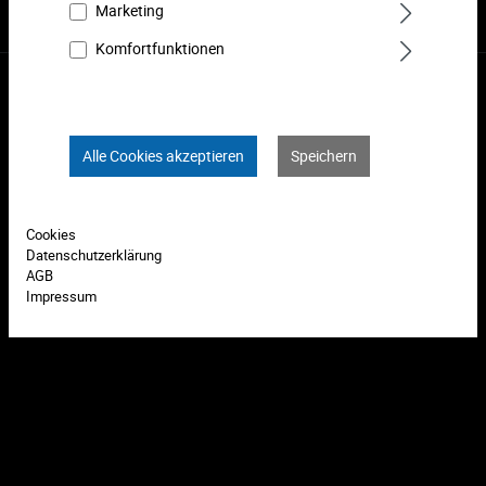
Marketing
Komfortfunktionen
* Alle Preise inkl. gesetzl. Mehrwertsteuer zzgl.
Versandkosten
und ggf. Nachnahmegebühren, wenn nicht anders angegeben.
© 2026 MATADOR GmbH & Co. KG. Alle Rechte vorbehalten.
Alle Cookies akzeptieren
Speichern
Resolution: 448px x2007px
Cookies
Datenschutzerklärung
AGB
Impressum