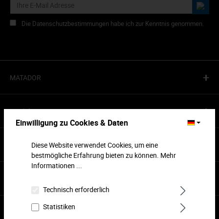
Die Datenschutzbestimmungen habe ich zur Kenntnis genommen.
+
MATADOR
+
Produkte
Einwilligung zu Cookies & Daten
+
Services
Diese Website verwendet Cookies, um eine
bestmögliche Erfahrung bieten zu können.
Mehr
Informationen ...
+
Kontaktieren
Technisch erforderlich
Statistiken
Zahlung & Versand