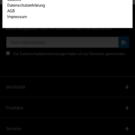
Datenschutzerklärung
AGB
Impressum
Abonnieren Sie den kostenlosen Newsletter und verpassen Sie
keine Neuigkeiten oder HIT-Aktionen mehr von MATADOR.
Die Datenschutzbestimmungen habe ich zur Kenntnis genommen.
+
MATADOR
+
Produkte
+
Services