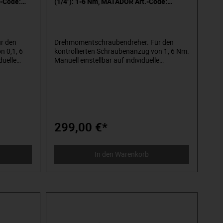
.-Code:
(1/4"): 1-6 Nm, MATADOR Art.-Code:
61700020
r den
Drehmomentschraubendreher. Für den
n 0,1, 6
kontrollierten Schraubenanzug von 1, 6 Nm.
duelle
Manuell einstellbar auf individuelle
Zielwerte. Leicht ablesbare
keit ±5%
Mikrometerskala. Auslösegenauigkeit ±5%
vom eingestellten Skalenwert.
mindestens
Wiederholgenau und präzise bei mindestens
rollierten
5.000 Lastwechseln. Für den kontrollierten
enztes
Rechts- und Linksanzug. Unbegrenztes
rs
Lösemoment zum Lösen besonders
299,00 €*
 fühl- und
festsitzender Schrauben. Deutlich fühl- und
hörbare Drehmomentauslösung.
fs zur
Ergonomische Form des Handgriffs zur
In den Warenkorb
. Mit
sicheren Drehmomentübertragung. Mit
ts nach
Innen-sechskantaufnahme für Bits nach
 für
DIN 3126, C 6,3, mit Adapter auch für
Steckschlüssel-Einsätze mit
24 C 6,3
Innenvierkantantrieb nach DIN 3124 C 6,3
g, Art.
verwendbar (nicht im Lieferumfang, Art.
r
Code 2084 0002). Mit individueller
ertifikat
Seriennummer und Werkskalibrierzertifikat