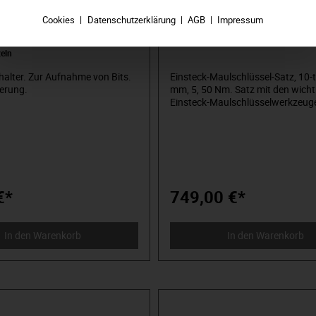
thalter, 14x18 mm: 5/16",
Einsteck-Maulschlüssel-Satz, 10-
t.-Code: 61890003
mm: 10-50 Nm, MATADOR Art.-C
Cookies
Datenschutzerklärung
AGB
Impressum
61909100
 (mm):
14 x 18 mm: 5/16"
|
zeln
halter. Zur Aufnahme von Bits.
Einsteck-Maulschlüssel-Satz, 10-t
herung.
mm, 5, 50 Nm. Satz mit den wicht
Einsteck-Maulschlüsselwerkzeug
Rechteckaufnahme in 9x12 mm. I
Drehmomentschlüssel und feinve
Einsteck-Umschaltknarre.
€*
749,00 €*
In den Warenkorb
In den Warenkorb