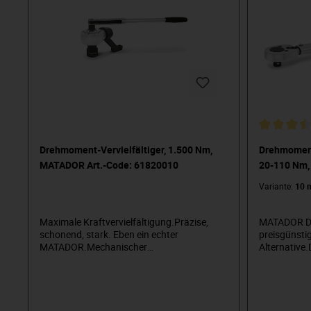
Überprüfung vorhandener
Drehmomentschlüssel (mit LED-Signal, ob
Werte i.O. / n.i.O.) – RS-232C
Datenausgang – Lieferumfang inklusive
Netzteil und RS-232, Verbindungskabel im
Kunststoffkoffer (Software separat
erhältlich)
Drehmoment-Vervielfältiger, 1.500 Nm,
Drehmoment
MATADOR Art.-Code: 61820010
20-110 Nm,
61720010
Variante:
10 
Maximale Kraftvervielfältigung.Präzise,
MATADOR Dr
schonend, stark. Eben ein echter
preisgünsti
MATADOR.Mechanischer
Alternative
Drehmomentvervielfältiger. Ideal unter
Auslösender
beengten Platzverhältnissen oder für den
semi-profess
mobilen Einsatz. Maximale
Auslösegena
Kraftvervielfältigung ohne elektrische oder
Skalenwert.
pneumatische Hilfsmittel. Mit 3-stufigem
bei mindest