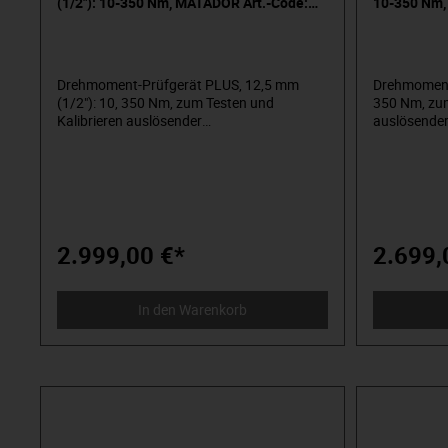
(1/2"): 10-350 Nm, MATADOR Art.-Code:
10-350 Nm,
61800011
61800001
Drehmoment-Prüfgerät PLUS, 12,5 mm
Drehmoment-
(1/2"): 10, 350 Nm, zum Testen und
350 Nm, zum
Kalibrieren auslösender
auslösender
Drehmomentschlüssel. Sehr einfach zu
einfach zu b
bedienen, nur eine einzige Taste, um die
um die Anzei
Anzeige auf Null zu stellen. Ein großes 4-
großes 4-ste
stelliges LED-Display. Mit
Abschaltaut
Abschaltautomatik. Vierkantantrieb nach
DIN 3120 / ISO 1174 mit
DIN 3120 / ISO 1174 mit Kugelarretierung.
Das Prüfgerä
Das Prüfgerät bietet eine einfache
Befestigung
2.999,00 €*
2.699,
Befestigungsmöglichkeit mit Schablone. Die
Anzeige ist 
Anzeige ist in Nm. Der Lieferumfang ist inkl.
inkl. Netzte
Netzteil im Kunststoffkoffer und
Werkskalibr
In den Warenkorb
Werkskalibrierschein für Rechtsanzug nach
DIN EN-ISO 
DIN EN-ISO 6789. Zusätzlich:Anzeige in Nm,
lbf·ft oder lbf·in – 3 Anwendungsmodi:
Mitlaufende Anzeige („Track“),
Knickpunkterkennung („1st Peak“) oder
Spitzenwertanzeige („Final Peak“) –
Einfache Einstellmöglichkeit eines
Zieldrehmoments mit Toleranzen zur