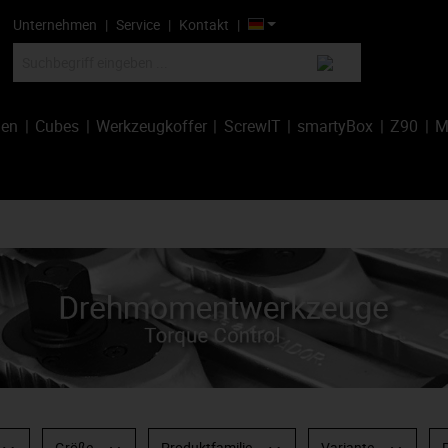
Unternehmen
Service
Kontakt
hen
Cubes
Werkzeugkoffer
ScrewIT
smartyBox
Z90
M
Größe
Produktfamilie
Variante