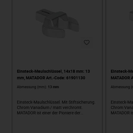
Einsteck-Maulschlüssel, 14x18 mm: 13
Einsteck-M
mm, MATADOR Art.-Code: 61901130
MATADOR Ar
Abmessung (mm):
13 mm
Abmessung 
Einsteck-Maulschlüssel. Mit Stiftsicherung.
Einsteck-Mau
Chrom Vanadium / matt verchromt.
Chrom Vana
MATADOR ist einer der Pioniere der
MATADOR ist
Werkzeugindustrie. Seit 1900 produzieren
Werkzeugind
wir Qualitätshandwerkzeuge „um die
wir Qualitä
Schraube herum“. Wir stehen für
Schraube he