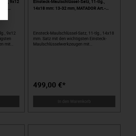
tlg., 9x12
Einsteck-Maulschlüssel-Satz, 11-tlg.,
ode:
14x18 mm: 13-32 mm, MATADOR Art.-
Code: 61909110
lg., 9x12
Einsteck-Maulschlüssel-Satz, 11-tlg., 14x18
igsten
mm. Satz mit den wichtigsten Einsteck-
en mit
Maulschlüsselwerkzeugen mit
nklusive
Rechteckaufnahme in 14x18 mm. Mit
rzahnter
feinverzahnter Einsteck-Umschaltknarre.
499,00 €*
In den Warenkorb