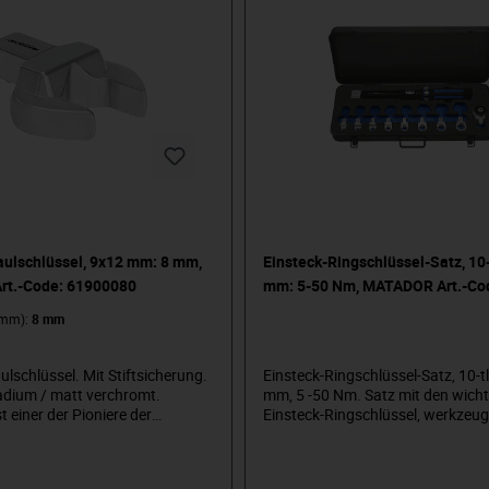
aulschlüssel, 9x12 mm: 8 mm,
Einsteck-Ringschlüssel-Satz, 10-
t.-Code: 61900080
mm: 5-50 Nm, MATADOR Art.-Co
61919100
(mm):
8 mm
lschlüssel. Mit Stiftsicherung.
Einsteck-Ringschlüssel-Satz, 10-t
dium / matt verchromt.
mm, 5 -50 Nm. Satz mit den wicht
 einer der Pioniere der
Einsteck-Ringschlüssel, werkzeug
ustrie. Seit 1900 produzieren
Rechteckaufnahme in 9x12 mm. 
tshandwerkzeuge „um die
Drehmomentschlüssel und feinve
rum“. Wir stehen für
Einsteck-Umschaltknarre.