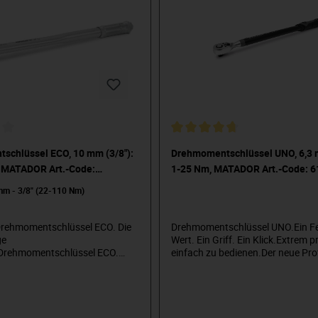
nach DIN EN ISO 6789. In attrakti
Verpackung. Sichere Arretierung 
eingestellten Werts. Mit Bitaufna
mm (1/4")-Bits, mit Vierkantadap
0002) auch für Steckschlüssel-Ei
verwendbar. Deutlich ablesbare S
Nm. Ergonomischer Handgriff. N
EN ISO 6789 mit individueller Se
und Werkskalibrierzertifikat.
schlüssel ECO, 10 mm (3/8"):
Drehmomentschlüssel UNO, 6,3 m
 MATADOR Art.-Code:
1-25 Nm, MATADOR Art.-Code: 
mm - 3/8" (22-110 Nm)
ehmomentschlüssel ECO. Die
Drehmomentschlüssel UNO.Ein Fen
ge
Wert. Ein Griff. Ein Klick.Extrem 
.Drehmomentschlüssel ECO.
einfach zu bedienen.Der neue Prof
 Drehmomentschlüssel für den
Drehmomentschlüssel mit einem v
ionellen Bereich.
neuartigem Bedienkonzept:Einfa
uigkeit ±4% vom eingestellten
Einstellung mit extra feiner Skale
 Wiederholgenau und präzise
(von 0,5 N·m bis 1,0 N·m bei größ
ens 5.000 Lastwechseln. Für
Modellen), nur ein klar ablesbarer