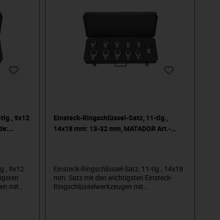
tlg., 9x12
Einsteck-Ringschlüssel-Satz, 11-tlg.,
de:
14x18 mm: 13-32 mm, MATADOR Art.-
Code: 61919110
lg., 9x12
Einsteck-Ringschlüssel-Satz, 11-tlg., 14x18
igsten
mm. Satz mit den wichtigsten Einsteck-
en mit
Ringschlüsselwerkzeugen mit
Mit
Rechteckaufnahme 14x18 mm. Inhalt: 13,
rzahnter
16, 17, 19, 21, 22, 24, 27, 30, 32 mm. Mit
feinverzahnter Einsteck-Umschaltknarre.