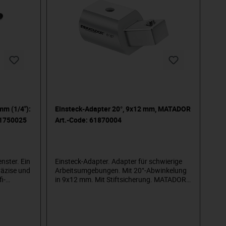
ver SB-
nach DIN EN ISO 6789. In attraktiver SB-
des
Verpackung. Sichere Arretierung des
hme für 6,3
eingestellten Werts. Mit Bitaufnahme für 6,3
ter (2084
mm (1/4")-Bits, mit Vierkantadapter (2084
nsätze
0002) auch für Steckschlüssel-Einsätze
kala in
verwendbar. Deutlich ablesbare Skala in
ach DIN
Nm. Ergonomischer Handgriff. Nach DIN
riennummer
EN ISO 6789 mit individueller Seriennummer
und Werkskalibrierzertifikat.
m (1/4"):
Einsteck-Adapter 20°, 9x12 mm, MATADOR
61750025
Art.-Code: 61870004
ster. Ein
Einsteck-Adapter. Adapter für schwierige
präzise und
Arbeitsumgebungen. Mit 20°-Abwinkelung
i-
in 9x12 mm. Mit Stiftsicherung. MATADOR
öllig
ist einer der Pioniere der
chste
Werkzeugindustrie. Seit 1900 produzieren
neinteilung
wir Qualitätshandwerkzeuge „um die
eren
Schraube herum“. Wir stehen für
 Wert in
anspruchsvolles Premium-Werkzeug.