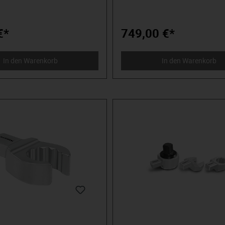
olles Premium-Werkzeug.
 design-orientiert, ohne
, die wissen,
en. Die in der Arena stehen und
€*
749,00 €*
schauerraum. Die Werkzeug von
nterscheiden können. Die an
glauben. Willkommen in der
In den Warenkorb
In den Warenkorb
a MATADOR.