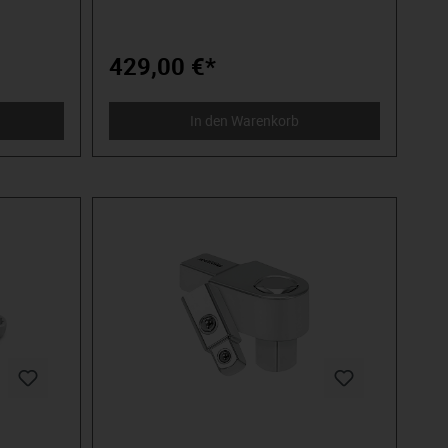
MATADOR ist einer der Pioniere der
Werkzeugindustrie. Seit 1900 produzieren
wir Qualitätshandwerkzeuge „um die
Schraube herum“. Wir stehen für
429,00 €*
anspruchsvolles Premium-Werkzeug.
Verlässlich, design-orientiert, ohne
Schnickschnack. Für Menschen, die wissen,
In den Warenkorb
was sie wollen. Die in der Arena stehen und
nicht im Zuschauerraum. Die Werkzeug von
Spielzeug unterscheiden können. Die an
sich selbst glauben. Willkommen in der
Arena! Be a MATADOR.