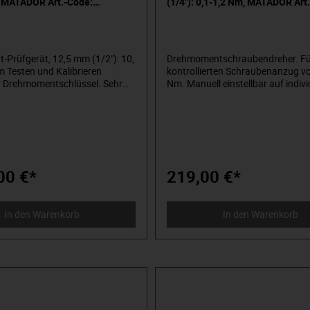
 MATADOR Art.-Code:
(1/4"): 0,1-1,2 Nm, MATADOR Art
61700010
Prüfgerät, 12,5 mm (1/2"): 10,
Drehmomentschraubendreher. Fü
 Testen und Kalibrieren
kontrollierten Schraubenanzug vo
 Drehmomentschlüssel. Sehr
Nm. Manuell einstellbar auf indivi
edienen, nur eine einzige Taste,
Zielwerte. Leicht ablesbare
ge auf Null zu stellen. Ein
Mikrometerskala. Auslösegenauig
lliges LED-Display. Mit
vom eingestellten Skalenwert.
omatik. Vierkantantrieb nach
Wiederholgenau und präzise bei 
 Kugelarretierung.
5.000 Lastwechseln. Für den kont
t bietet eine einfache
Rechts- und Linksanzug. Unbegr
smöglichkeit mit Schablone. Die
Lösemoment zum Lösen besonde
00 €*
219,00 €*
in N··m. Der Lieferumfang ist
festsitzender Schrauben. Deutlich
il im Kunststoffkoffer und
hörbare Drehmomentauslösung.
ierschein für Rechtsanzug nach
Ergonomische Form des Handgrif
In den Warenkorb
In den Warenkorb
6789.
sicheren Drehmomentübertragung
Innen-Sechskantaufnahme für Bi
DIN 3126, C 6,3, mit Adapter auch
Steckschlüssel-Einsätze mit
Innenvierkantantrieb nach DIN 31
verwendbar (nicht im Lieferumfan
Code 2084 0002). Mit individuelle
Seriennummer und Werkskalibrierz