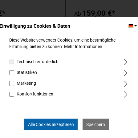
lierten Rechtsanzug (daher nicht
N·m. Keine Doppelskala mit undeu
eeignet). Mit geriffeltem
Strichangaben. Mit schmalem Ko
€*
159,00 €*
Ab
ff für leichtes Einstellen des
Erreichen enger Bereiche, mit fest
n Drehmomentwertes.
integrierter Hebelumschaltknarre
Einwilligung zu Cookies & Daten
blesbare Doppelskala durch
Zähnen und Sicherheitsverbindun
In den Warenkorb
Details
g in N⋅m und n⋅kgs mit
die Pulverbeschichtung ist der K
ung. Deutlich hörbare
dauerhaft geschützt. Dank des h
Diese Website verwendet Cookies, um eine bestmögliche
Mit Vierkantantrieb nach DIN
und ergonomisch optimal gestalte
Erfahrung bieten zu können.
Mehr Informationen ...
1174 mit Kugelarretierung und
mit Fingermulde ist die richtige
 Hebelumschaltknarre. Mit
Handhabung ein Kinderspiel. Das
er Seriennummer und
des gewünschten Drehmomentwe
Technisch erforderlich
erzertifikat nach DIN EN ISO
durch ein deutlich hör- und fühlba
angezeigt. Der MATADOR UNO ist
Statistiken
präzise, die maximale Abweichun
nur ±3% vom eingestellten Skalen
Marketing
den kontrollierten Rechtsanzug. 
deutschem Kalibrierzertifikat na
Komfortfunktionen
ISO 6789.
Alle Cookies akzeptieren
Speichern