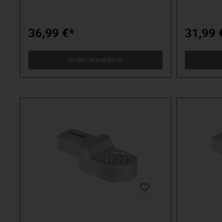
anspruchsvolles Premium-Werkzeug.
anspruchsv
Verlässlich, design-orientiert, ohne
Verlässlich,
Schnickschnack. Für Menschen, die wissen,
Schnickschnack. Für Menschen
was sie wollen. Die in der Arena stehen und
was sie woll
36,99 €*
31,99 
nicht im Zuschauerraum. Die Werkzeug von
nicht im Zu
Spielzeug unterscheiden können. Die an
Spielzeug u
sich selbst glauben. Willkommen in der
sich selbst 
In den Warenkorb
Arena! Be a MATADOR.
Arena! Be 