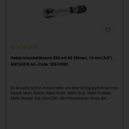
Hebel-Umschaltknarre Z90 mit 90 Zähnen, 10 mm (3/8"),
MATADOR Art.-Code: 30610090
Es braucht schon etwas mehr, um eine richtig gute Knarre zu
bauen.Mehr Zähne. Mehr Kraft. Mehr Grip. Mehr Freiheit.
Mehr Design. Die neue Z90. Wir Präsentieren Ihnen die
neueste Innovation im Bereich hochwertiger
Ratschenwerkzeuge: Unsere moderne und fortschrittliche
Qualitäts-Hebel-Umschaltknarre. Mit ihrer innovativen 90-
Zahn-Technologie, die auf 2x4 Doppel-Sperrklinken aus
Hochleistungs-Spezialstahl basiert, erzielt sie eine maximale