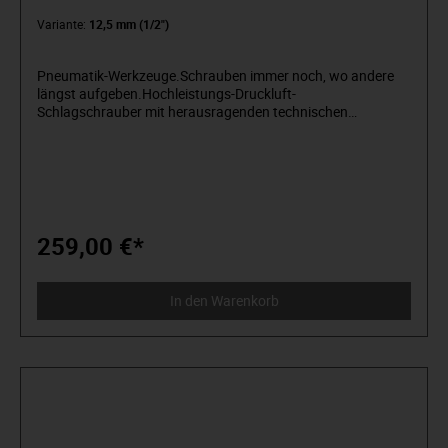
Variante:
12,5 mm (1/2")
Pneumatik-Werkzeuge.Schrauben immer noch, wo andere
längst aufgeben.Hochleistungs-Druckluft-
Schlagschrauber mit herausragenden technischen
Eigenschaften, extrem kraftvoll, leicht und
leise. Doppelhammer-Schlagwerk mit 6-Lamellen-
Motor. Kälteisolierter, rutschfester Griff.
Ultraleichtes Komposit-Gehäuse. Einhand-
Umschaltfunktion. Extrem vibrationsarm, ideal für
den Dauereinsatz. Abluftführung durch den Handgriff nach
unten. Inklusive Kupplungsstecker.
259,00 €*
In den Warenkorb