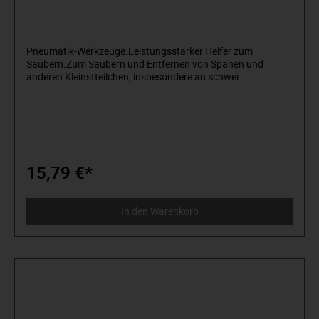
Pneumatik-Werkzeuge.Leistungsstarker Helfer zum
Säubern.Zum Säubern und Entfernen von Spänen und
anderen Kleinstteilchen, insbesondere an schwer
zugänglichen Stellen. Rutschsicherer Griff aus Spezial-
Kunststoff. Mit praktischem Aufhängeloch.
15,79 €*
In den Warenkorb