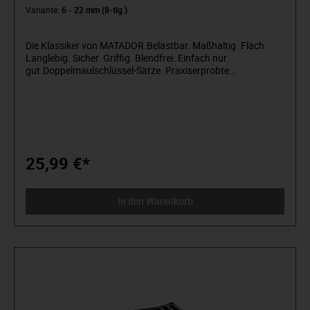
Variante:
6 - 22 mm (8-tlg.)
Die Klassiker von MATADOR.Belastbar. Maßhaltig. Flach.
Langlebig. Sicher. Griffig. Blendfrei. Einfach nur
gut.Doppelmaulschlüssel-Sätze. Praxiserprobte
Zusammenstellungen von Doppelmaulschlüsseln. Ideal für
Sechskantverschraubungen und bei im Weg stehenden
Bolzen und Kabel. Flache Köpfe für enge Platzverhältnisse.
Angenehme Griffigkeit, durch matt verchromte Oberfläche,
auch bei öligen Händen. Köpfe vollautomatisch geschliffen
und poliert. Maulstellung 15° abgewinkelt.
Drehmomentwerte weit über DIN für zusätzliche Sicherheit.
25,99 €*
Alle wichtigen Größen in einem Satz. Alle 8- und 12-tlg. Sätze
in stabiler Premium-Rolltasche mit wasserabweisender
Oberfläche und komfortablem Klettverschluss. Aus Chrom-
In den Warenkorb
Vanadium-Stahl / Matt verchromt. DIN 3110 / ISO 3318 /
1085 / 10102.