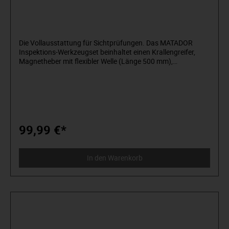
Die Vollausstattung für Sichtprüfungen. Das MATADOR
Inspektions-Werkzeugset beinhaltet einen Krallengreifer,
Magnetheber mit flexibler Welle (Länge 500 mm),
Teleskopsuchspiegel (43 x 65 mm), LED- Stiftleuchte,
Teleskop-Magnetheber und Waschdüsen-Einsteller, (Länge
150–660 mm) und eine Scherenzange. Ein 6-teiliges
Premium Komplettset in Industrie-Qualität mit Servicemappe
aus Nylon für Sichtprüfungen aller Art.
99,99 €*
In den Warenkorb