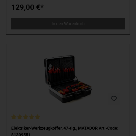
nur 0,7 kg und ist besonders leise bei nur 79 dB-
129,00 €*
Schalldruckpegel. Mit gedämpftem, kälteisoliertem (ideal bei
Außenarbeiten) Griff für vibrationsarmes Arbeiten. Lieferung
inklusive Kupplungsstecker.
In den Warenkorb
Elektriker-Werkzeugkoffer, 47-tlg., MATADOR Art.-Code:
81309551