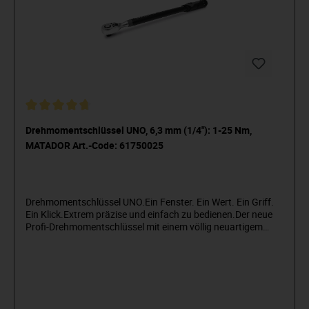
Drehmomentschlüssel UNO, 6,3 mm (1/4"): 1-25 Nm,
MATADOR Art.-Code: 61750025
Drehmomentschlüssel UNO.Ein Fenster. Ein Wert. Ein Griff.
Ein Klick.Extrem präzise und einfach zu bedienen.Der neue
Profi-Drehmomentschlüssel mit einem völlig neuartigem
Bedienkonzept:Einfachste Einstellung mit extra feiner
Skaleneinteilung (von 0,5 N·m bis 1,0 N·m bei größeren
Modellen), nur ein klar ablesbarer Wert in N·m. Keine
Doppelskala mit undeutlichen Strichangaben. Mit schmalem
Kopf zum Erreichen enger Bereiche, mit fest integrierter
Hebelumschaltknarre mit 48 Zähnen und