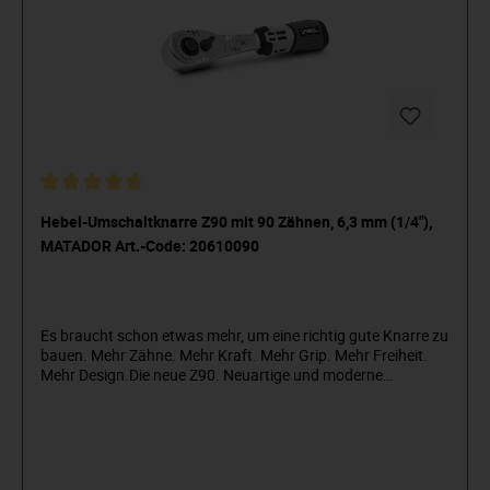
Kraftübertragung. Schwarze, harte Zone für höchste
Stabilität und schnelles Umgreifen ohne "festzukleben".
Mit praktischem Aufhängeloch am Griffende zur Sicherung
der Knarre oder zur Aufbewahrung an der
Werkzeugwand. Gesamtlänge: 275 mm.
Hebel-Umschaltknarre Z90 mit 90 Zähnen, 6,3 mm (1/4"),
MATADOR Art.-Code: 20610090
Es braucht schon etwas mehr, um eine richtig gute Knarre zu
bauen. Mehr Zähne. Mehr Kraft. Mehr Grip. Mehr Freiheit.
Mehr Design.Die neue Z90. Neuartige und moderne
Qualitäts-Hebel-Umschaltknarre mit innovativer 90-Zahn-
Technologie (2x4 Doppel-Sperrklinke aus Hochleistungs-
Spezialstahl für maximale Kraftentfaltung). Mit extra
kleinem Schwenkwinkel von nur 4° (25% kleinerer
Schwenkwinkel als handelsübliche feinverzahnte Knarren) -