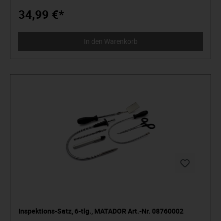
perfekt für die Arbeit an schwer zugänglichen Stellen und in
engen Bauräumen. Extrem stabiler Vierkant-Schaft aus
34,99 €*
Chrom-Vanadium-Stahl, ermöglicht hohe Belastungen in
jeder Situation. Mit versenktem, flachen Umschalthebel für
schnelle Richtungswechsel. Mit Druckknopfverriegelung für
In den Warenkorb
sicheres Arbeiten. Hierdurch ist ein unbeabsichtigtes Lösen
der Steckschlüssel-Einsätze & Verlängerungen unmöglich.
Mit modern gestaltetem,
ergonomischen Mehrkomponentengriff für optimale
Handhabung. Hellgraue, weiche und besonders
rutschhemmende Zone für gutes Griffgefühl und bequemes
Abstützen der Finger. Mittelgraue, genoppte Zone für
flächiges, rutschfestes Greifen und beste
Kraftübertragung. Schwarze, harte Zone für höchste
Stabilität und schnelles Umgreifen ohne "festzukleben".
Mit praktischem Aufhängeloch am Griffende zur Sicherung
der Knarre oder zur Aufbewahrung an der Werkzeugwand.
Gesamtlänge: 125 mm.
Inspektions-Satz, 6-tlg., MATADOR Art.-Nr. 08760002