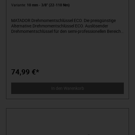
Variante:
10 mm - 3/8" (22-110 Nm)
MATADOR Drehmomentschlüssel ECO. Die preisgünstige
Alternative.Drehmomentschlüssel ECO. Auslösender
Drehmomentschlüssel für den semi-professionellen Bereich.
Auslösegenauigkeit ±4% vom eingestellten Skalenwert.
Wiederholgenau und präzise bei mindestens 5.000
Lastwechseln. Für den kontrollierten Rechtsanzug (daher
nicht zum Lösen geeignet). Mit geriffeltem Stahlhandgriff für
leichtes Einstellen des gewünschten Drehmomentwertes.
Dauerhaft ablesbare Doppelskala durch Stahlprägung in
N⋅m und n⋅kgs mit Feineinstellung. Deutlich hörbare
74,99 €*
Auslösung. Mit Vierkantantrieb nach DIN 3120 - ISO 1174
mit Kugelarretierung und integrierter Hebelumschaltknarre.
Mit individueller Seriennummer und Werkskalibrierzertifikat
In den Warenkorb
nach DIN EN ISO 6789.