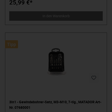
Schrauben- und Mutternköpfe schont, da die Kraft auf die
25,99 €*
Flanken übertragen wird und nicht auf die Ecken. Aus Chrom
Vanadium-Stahl / Matt verchromt.
In den Warenkorb
Tipp
3in1 - Gewindebohrer-Satz, M3-M10, 7-tlg., MATADOR Art-
Nr. 07680001