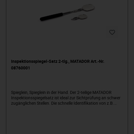
Inspektionsspiegel-Satz 2-tlg., MATADOR Art.-Nr.
08760001
Spieglein, Spieglein in der Hand. Der 2-teilige MATADOR
Inspektionsspiegelsatz ist ideal zur Sichtprüfung an schwer
zugänglichen Stellen. Die schnelle Identifikation von z.B.
Ölverlust, Korrosion oder Steckverbindungen ist kein
Problem mehr. Der Teleskoparm ist von 250 mm - 890 mm
ausziehbar und der Kopf In alle Richtungen schwenkbar
durch ein federgespanntes Doppelkugelgelenk. Der Satz
beinhaltet zwei Spiegelgrößen, welche über ein Schnell-