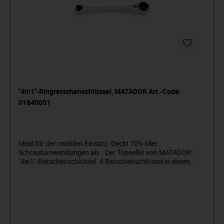
"4in1"-Ringratschenschlüssel, MATADOR Art.-Code:
01840001
Ideal für den mobilen Einsatz. Deckt 70% aller
Schraubanwendungen ab. Der Topseller von MATADOR:
"4in1"-Ratschenschlüssel. 4 Ratschenschlüssel in einem
Modell, kombiniert 10, 13, 17 und 19 mm. Deckt 70% aller
Schraubanwendungen ab. Mit patentiertem Knarrengetriebe
(“Reverse Gear”) aus Spezialstahl mit 120 Zähnen. Überträgt
sehr hohe Drehmomentwerte. Nur 5° Umschwenkwinkel
durch Feinverzahnung - besonders geeignet bei beengten
Platzverhältnissen. Mit SmartDrive-Profil welches die