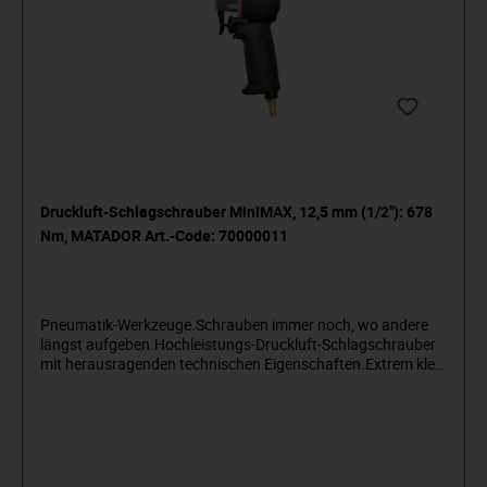
Druckluft-Schlagschrauber MiniMAX, 12,5 mm (1/2"): 678
Nm, MATADOR Art.-Code: 70000011
Pneumatik-Werkzeuge.Schrauben immer noch, wo andere
längst aufgeben.Hochleistungs-Druckluft-Schlagschrauber
mit herausragenden technischen Eigenschaften.Extrem klein
(nur 98 mm lang), extrem kraftvolle 1.275 N·m
Lösemoment, leicht und leise.Jumbohammer-
Schlagwerk. Kälteisolierter, rutschfester Griff. Ultraleichtes
Komposit-Gehäuse. Einhand-Umschaltfunktion.
Extrem vibrationsarm, ideal für den Dauereinsatz.
Abluftführung durch den Handgriff nach unten. Inklusive