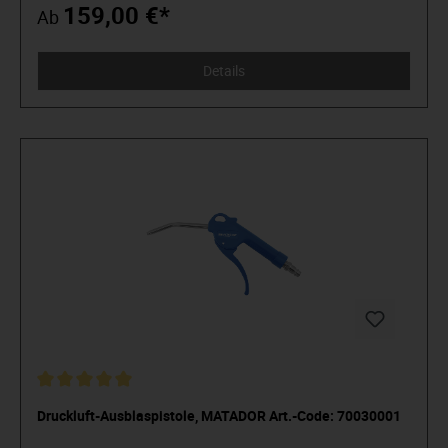
Sicherheitsverbindung. Durch die Pulverbeschichtung ist der
159,00 €*
Ab
Korpus dauerhaft geschützt. Dank des handlichen und
ergonomisch optimal gestalteten Griffs mit Fingermulde ist
die richtige Handhabung ein Kinderspiel. Das Erreichen des
Details
gewünschten Drehmomentwertes wird durch ein deutlich
hör- und fühlbares Signal angezeigt. Der MATADOR UNO ist
extrem präzise, die maximale Abweichung beträgt nur ±3%
vom eingestellten Skalenwert. Für den kontrollierten
Rechtsanzug. Mit deutschem Kalibrierzertifikat nach DIN EN
ISO 6789.
Druckluft-Ausblaspistole, MATADOR Art.-Code: 70030001