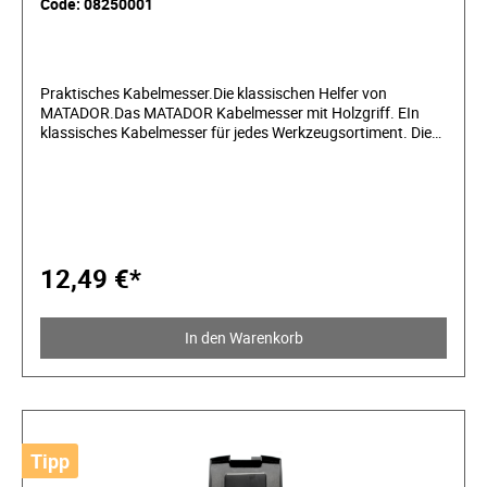
Code: 08250001
Praktisches Kabelmesser.Die klassischen Helfer von
MATADOR.Das MATADOR Kabelmesser mit Holzgriff. EIn
klassisches Kabelmesser für jedes Werkzeugsortiment. Die
Klinge ist einklappbar, gerade und gehärtet. Mit rundem
Kabelschaber. Die Griffschale ist aus Holz. Die Klinge ist aus
rostfreiem Edelstahl gefertigt.
12,49 €*
In den Warenkorb
Tipp