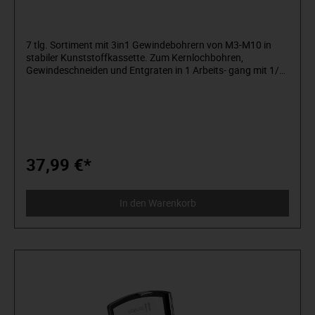
7 tlg. Sortiment mit 3in1 Gewindebohrern von M3-M10 in
stabiler Kunststoffkassette. Zum Kernlochbohren,
Gewindeschneiden und Entgraten in 1 Arbeits- gang mit 1/4“
Sechs- kantschaft. Für das Gewindeschneiden mit Akku,
Hand und Statio- när-bohrmaschinen mit Rechts- und
Linkslauf. Nach DIN 3126.
37,99 €*
In den Warenkorb