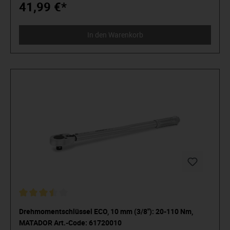
verchromte Oberfläche, auch bei öligen Händen.
41,99 €*
Köpfe vollautomatisch geschliffen. Mit SmartDrive-
Profil welches die Schrauben- und Mutternköpfe schont, da
die Kraft auf die Flanken übertragen wird und nicht auf die
In den Warenkorb
Ecken, für längere Lebensdauer von Schraube und
Schlüssel. Alle wichtigen Größen in einem Satz. 8-tlg. Satz in
stabiler Premium-Rolltasche mit wasserabweisender
Oberfläche und komfortablem Klettverschluss. Aus Chrom-
Vanadium-Stahl / Matt verchromt. DIN 838 / ISO 3318 /
1085 / 10104.
Drehmomentschlüssel ECO, 10 mm (3/8"): 20-110 Nm,
MATADOR Art.-Code: 61720010