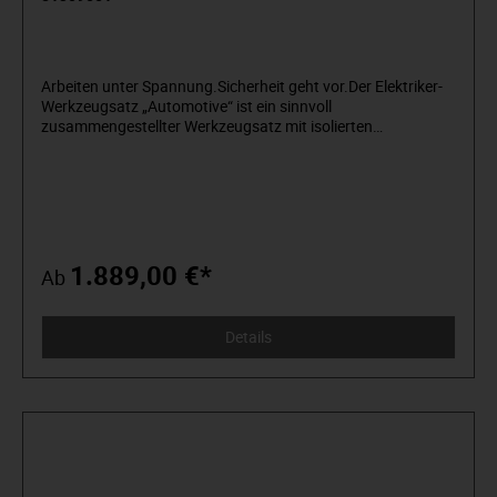
Arbeiten unter Spannung.Sicherheit geht vor.Der Elektriker-
Werkzeugsatz „Automotive“ ist ein sinnvoll
zusammengestellter Werkzeugsatz mit isolierten
Werkzeugen für Arbeiten unter Spannung an Hybrid- und
Elektrofahrzeugen. Im robusten und praktischen
Hartschalenkoffer sind die hochwertigen isolierten
Werkzeuge sicher untergebracht und werden so vor
Beschädigungen geschützt. Der Werkzeugsatz beinhaltet die
wichtigsten isolierten Werkzeuge um an modernen Hybrid-
und Elektrofahrzeugen Service- und Reparaturarbeiten
1.889,00 €*
Ab
vornehmen zu können. Alle ständig benötigten Werkzeuge
wie z.B. isolierte Knarren und Steckschlüsseleinsätze, sowie
VDE Zangen und VDE Schraubendreher sind
Details
selbstverständlich enthalten. Ebenso sind isolierte
Maulschlüssel und ein isolierter, verstellbarer
Rollgabelschlüssel, sowie VDE T-Griff-
Winkelschraubendreher enthalten. Der Satz ist wahlweise
mit oder ohne isoliertem Drehmomentschlüssel in 12,5 mm
(1/2“) 20 – 100 NM erhältlich.