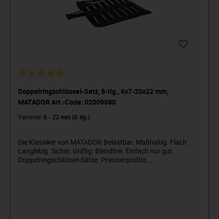
Doppelringschlüssel-Satz, 8-tlg., 6x7-20x22 mm,
MATADOR Art.-Code: 02009080
Variante:
6 - 22 mm (8-tlg.)
Die Klassiker von MATADOR.Belastbar. Maßhaltig. Flach.
Langlebig. Sicher. Griffig. Blendfrei. Einfach nur gut.
Doppelringschlüssel-Sätze. Praxiserprobte
Zusammenstellungen von Doppelringschlüsseln. Metrisch.
Ideal für tiefliegende Verschraubungen. Mit stark
gekröpftem doppeltem Ringprofil. Universell einsetzbar zum
Betätigen und Gegenhalten von Schraubverbindungen.
Hochwertige, langlebige Industriequalität. Flache Köpfe für
enge Platzverhältnisse. Angenehme Griffigkeit, durch matt