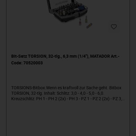
Bit-Satz TORSION, 32-tlg., 6,3 mm (1/4"), MATADOR Art.-
Code: 70520003
TORSIONS-Bitbox.Wenn es kraftvoll zur Sache geht. Bitbox
TORSION, 32-tlg. Inhalt: Schlitz: 3,0 - 4,0 - 5,0 - 6,0.
Kreuzschlitz: PH 1 - PH 2 (2x) - PH 3 - PZ 1 - PZ 2 (2x) - PZ 3,
Sechskant: 3 - 4 - 5 - 6 , TORX®: T10 - T15 - T20 - T25 - T27 -
T30 - T40, TORX® mit Stirnlochbohrung: T10 - T15 - T20 -
T25 - T27 - T30 - T40. Inklusive Profi-Bithalter und Bitadapter
mit 6,3 mm (1/4") Vierkant-Aufnahme. In praktischer
Kunststoffbox. Überlegene Standzeit, für Akku- und
Schlagschrauber gleichermaßem geeignet. Absorbiert die