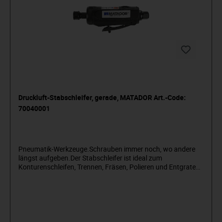
Druckluft-Stabschleifer, gerade, MATADOR Art.-Code:
70040001
Pneumatik-Werkzeuge.Schrauben immer noch, wo andere
längst aufgeben.Der Stabschleifer ist ideal zum
Konturenschleifen, Trennen, Fräsen, Polieren und Entgraten.
Für HM-Fräser, Mini-Trennscheiben und Steinschleifkörpfer
gleichermaßen geeignet. Spannzange 6 mm.Mit stufenloser
Einstellung der Drehzahl mittels Einstellrad. Ein
Rotationsprinzip sorgt für die Abluftführung durch den
Handgriff nach unten, dabei wird die Luftwelle für den
besseren Arbeitsablauf gebrochen. Der Stabschleifer wiegt