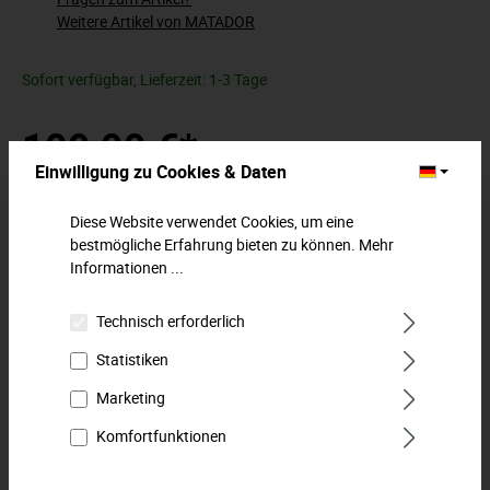
Weitere Artikel von MATADOR
Sofort verfügbar, Lieferzeit: 1-3 Tage
109,99 €*
Einwilligung zu Cookies & Daten
Preise inkl. MwSt. zzgl. Versandkosten
Diese Website verwendet Cookies, um eine
In den Warenkorb
bestmögliche Erfahrung bieten zu können.
Mehr
Informationen ...
Zum Merkzettel hinzufügen
Technisch erforderlich
Statistiken
Beschreibung
Neue Zangen braucht das Land.Mit Mehrkomponentengriff
Marketing
und zahlreichen Sonderfunktionen.Der praktische Satz mit
Komfortfunktionen
den wichtigst…
Mehr