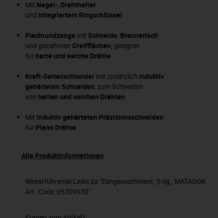
Mit
Nagel-, Drahthalter
und
integriertem Ringschlüssel
Flachrundzange
mit
Schneide
,
Brennerloch
und gezahnten
Greifflächen
, geeignet
für
harte und weiche Drähte
Kraft-Seitenschneider
mit zusätzlich
induktiv
gehärteten Schneiden
, zum Schneiden
von
harten und weichen Drähten
Mit
induktiv gehärteten Präzisionsschneiden
für
Piano Drähte
Alle Produktinformationen
Weiterführende Links zu "Zangensortiment, 3-tlg., MATADOR
Art.-Code: 05309030"
Fragen zum Artikel?