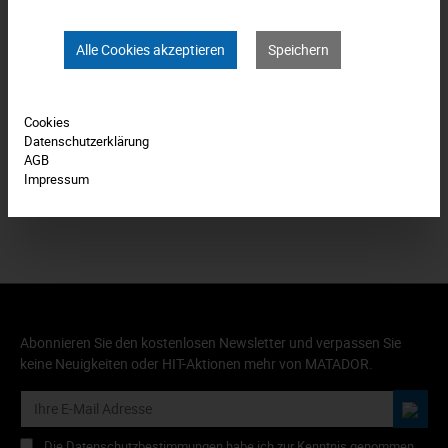
Downloads
Alle Cookies akzeptieren
Speichern
Technische Daten
Bewertungen
0
Cookies
Datenschutzerklärung
Produkt FAQs
AGB
Impressum
Abonnieren Sie den kostenlosen Newsletter und verpassen Sie
keine Neuigkeiten oder HIT-Aktionen mehr von MATADOR.
Die Datenschutzbestimmungen habe ich zur Kenntnis genommen.