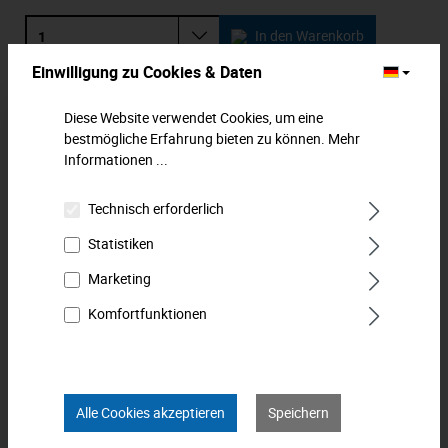
In den Warenkorb
Einwilligung zu Cookies & Daten
Zum Merkzettel hinzufügen
Diese Website verwendet Cookies, um eine
bestmögliche Erfahrung bieten zu können.
Mehr
Beschreibung
Informationen ...
Kraft-Steckschlüssel-Einsatz. Passend für
Außensechskantschrauben. Für Maschinenbetätigung,
Technisch erforderlich
passend für alle gängigen Druckl…
Mehr
Statistiken
Downloads
Marketing
Komfortfunktionen
Technische Daten
Bewertungen
0
Alle Cookies akzeptieren
Speichern
Produkt FAQs