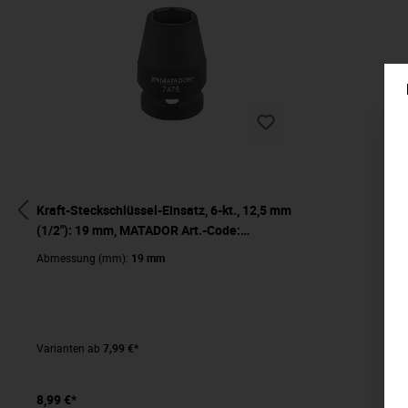
Kraft-Steckschlüssel-Einsatz, 6-kt., 12,5 mm
(1/2"): 19 mm, MATADOR Art.-Code:
74750190
Abmessung (mm):
19 mm
Varianten ab
7,99 €*
8,99 €*