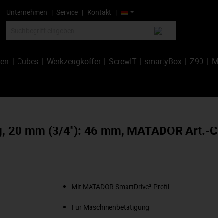
Unternehmen
Service
Kontakt
hen
Cubes
Werkzeugkoffer
ScrewIT
smartyBox
Z90
M
lang, 20 mm (3/4"): 46 mm, MATADOR Art.
Mit MATADOR SmartDrive²-Profil
Für Maschinenbetätigung