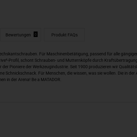
Bewertungen
0
Produkt FAQs
echskantschrauben. Für Maschinenbetätigung, passend für alle gängigen
ive²-Profil, schont Schrauben- und Mutternköpfe durch Kraftübertragun
der Pioniere der Werkzeugindustrie. Seit 1900 produzieren wir Qualitä
hne Schnickschnack. Für Menschen, die wissen, was sie wollen. Die in d
mmen in der Arena! Be a MATADOR.