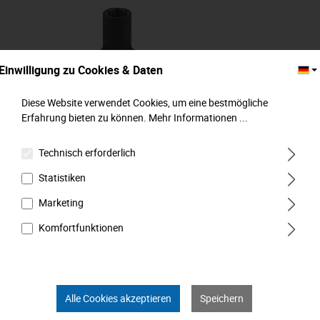
Einwilligung zu Cookies & Daten
Diese Website verwendet Cookies, um eine bestmögliche
Erfahrung bieten zu können.
Mehr Informationen ...
Technisch erforderlich
Kraft-Steckschlüssel-Einsatz, 6-kt., lang, 20
Statistiken
mm (3/4"): 32 mm, MATADOR Art.-Code:
75810320
Marketing
Abmessung (mm):
32 mm
Komfortfunktionen
Varianten ab
32,99 €*
Alle Cookies akzeptieren
Speichern
34,99 €*