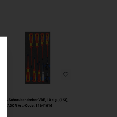
MTS Schraubendreher VDE, 10-tlg., (1/3),
MATADOR Art.-Code: 81641616