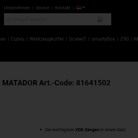
Unternehmen
Service
Kontakt
hen
Cubes
Werkzeugkoffer
ScrewIT
smartyBox
Z90
M
3), MATADOR Art.-Code: 81641502
Die wichtigsten
VDE-Zangen
in einem Satz