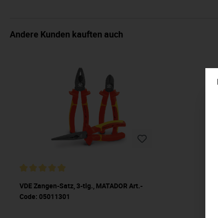
Andere Kunden kauften auch
VDE Zangen-Satz, 3-tlg., MATADOR Art.-
Code: 05011301