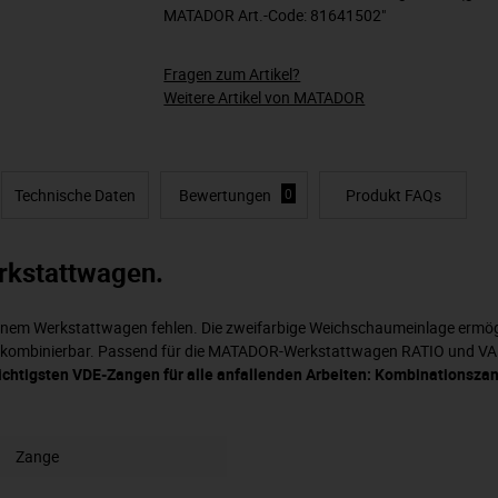
MATADOR Art.-Code: 81641502"
Fragen zum Artikel?
Weitere Artikel von MATADOR
Technische Daten
Bewertungen
0
Produkt FAQs
rkstattwagen.
em Werkstattwagen fehlen. Die zweifarbige Weichschaumeinlage ermöglic
el kombinierbar. Passend für die MATADOR-Werkstattwagen RATIO und VARI
 wichtigsten VDE-Zangen für alle anfallenden Arbeiten: Kombinations
Zange