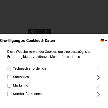
Einwilligung zu Cookies & Daten
Diese Website verwendet Cookies, um eine bestmögliche
Erfahrung bieten zu können.
Mehr Informationen ...
Technisch erforderlich
Statistiken
Marketing
MTS Zangen (gerade), 4-tlg., (1/3), MATADOR
Komfortfunktionen
Art.-Code: 81641500