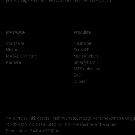
keine Neuigkeiten oder HIT-Aktionen mehr von MATADOR.
MATADOR
Produkte
Startseite
Neuheiten
Historie
ScrewIT
MATADOR heute
MensKitchen
Karriere
SmartyBOX
MTS-unlimited
Z90
Cubes
* Alle Preise inkl. gesetzl. Mehrwertsteuer zzgl.
Versandkosten
und gg
© 2026 MATADOR GmbH & Co. KG. Alle Rechte vorbehalten.
Resolution: 1344px x3690px