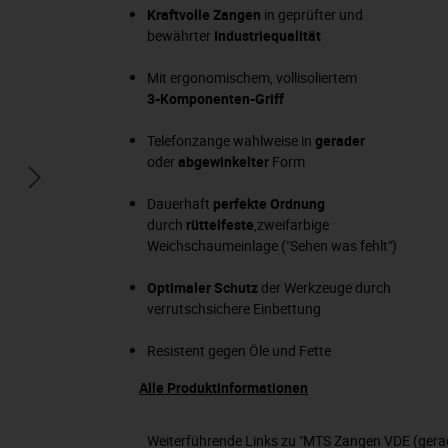
Kraftvolle Zangen
in geprüfter und
bewährter
Industriequalität
Mit ergonomischem, vollisoliertem
3-Komponenten-Griff
Telefonzange wahlweise in
gerader
oder
abgewinkelter
Form
Dauerhaft
perfekte Ordnung
durch
rüttelfeste
,zweifarbige
Weichschaumeinlage ("Sehen was fehlt")
Optimaler Schutz
der Werkzeuge durch
verrutschsichere Einbettung
Resistent gegen Öle und Fette
Alle Produktinformationen
Weiterführende Links zu "MTS Zangen VDE (gerade)