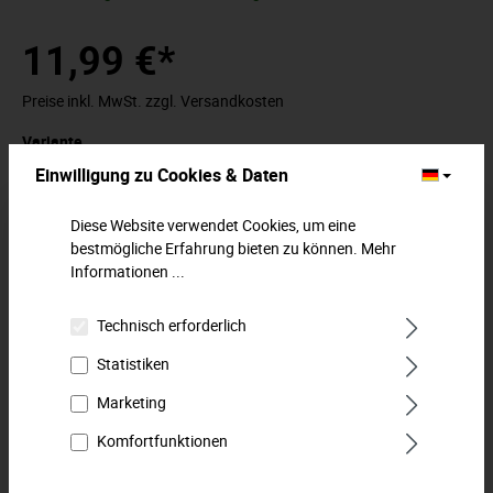
11,99 €*
Preise inkl. MwSt. zzgl. Versandkosten
Variante
Einwilligung zu Cookies & Daten
Diese Website verwendet Cookies, um eine
In den Warenkorb
bestmögliche Erfahrung bieten zu können.
Mehr
Informationen ...
Zum Merkzettel hinzufügen
Technisch erforderlich
Statistiken
Beschreibung
Marketing
2K-Schraubendreher (TORX®). Werkstatt-Schraubendreher
für Innen-TORX®-Schrauben. Mit 2-Komponentengriff mit
Komfortfunktionen
harter Schnelldr…
Mehr