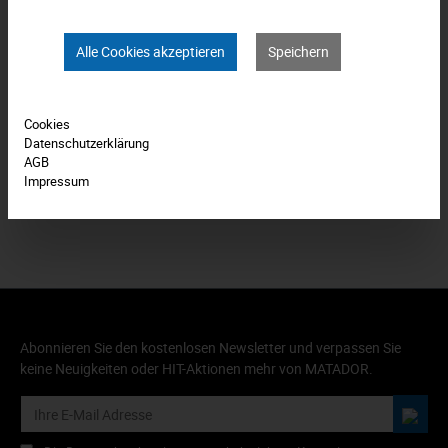
Downloads
Alle Cookies akzeptieren
Speichern
Technische Daten
Bewertungen
0
Cookies
Datenschutzerklärung
Produkt FAQs
AGB
Impressum
Abonnieren Sie den kostenlosen Newsletter und verpassen Sie
keine Neuigkeiten oder HIT-Aktionen mehr von MATADOR.