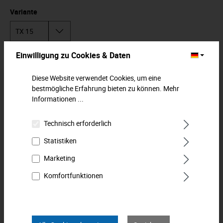
Variante
Einwilligung zu Cookies & Daten
In den Warenkorb
Diese Website verwendet Cookies, um eine
Zum Merkzettel hinzufügen
bestmögliche Erfahrung bieten zu können.
Mehr
Informationen ...
Beschreibung
Technisch erforderlich
Schraubendreher-Einsatz (Innen-TORX®), mit extra harter
Statistiken
Spitze aus Spezialstahl. In Standardlänge (48 mm). Für
Handbetätigun…
Mehr
Marketing
Downloads
Komfortfunktionen
Technische Daten