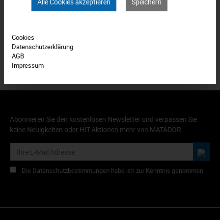
Bewertungen
0
Alle Cookies akzeptieren
Speichern
Produkt FAQs
Cookies
Datenschutzerklärung
AGB
Impressum
Abonnieren Sie den kostenlosen Newsletter und verpassen Sie
keine Neuigkeiten oder HIT-Aktionen mehr von MATADOR.
Die Datenschutzbestimmungen habe ich zur Kenntnis genommen.