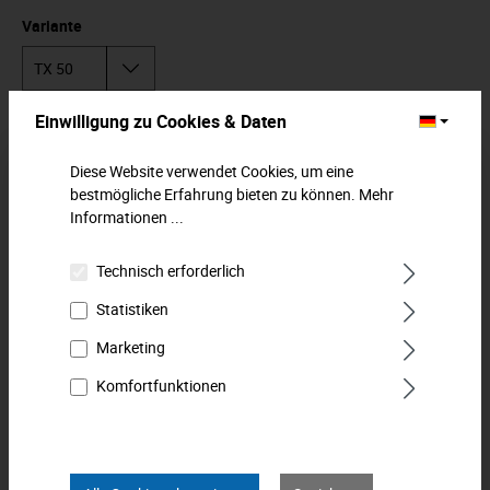
Variante
Einwilligung zu Cookies & Daten
In den Warenkorb
Diese Website verwendet Cookies, um eine
Zum Merkzettel hinzufügen
bestmögliche Erfahrung bieten zu können.
Mehr
Informationen ...
Beschreibung
Technisch erforderlich
Schraubendreher-Einsatz (Innen-TORX®), mit extra harter
Statistiken
Spitze aus Spezialstahl. In Standardlänge (48 mm). Für
Handbetätigun…
Mehr
Marketing
Downloads
Komfortfunktionen
Technische Daten