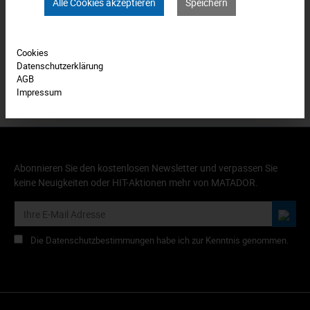
Bewertungen
0
Alle Cookies akzeptieren
Speichern
Produkt FAQs
Cookies
Datenschutzerklärung
AGB
Impressum
Abonnieren Sie den kostenlosen Newsletter und verpassen Sie
keine Neuigkeiten oder HIT-Aktionen mehr von MATADOR.
Die Datenschutzbestimmungen habe ich zur Kenntnis genommen.