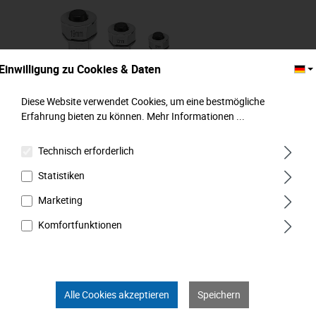
Einwilligung zu Cookies & Daten
Diese Website verwendet Cookies, um eine bestmögliche
Erfahrung bieten zu können.
Mehr Informationen ...
Technisch erforderlich
Adapter für Knarrenschlüssel, 4-tlg.,
Statistiken
1/4"-3/8"-1/2" + Bit, MATADOR Art.-Code:
01860010
Marketing
Komfortfunktionen
Alle Cookies akzeptieren
Speichern
24,99 €*