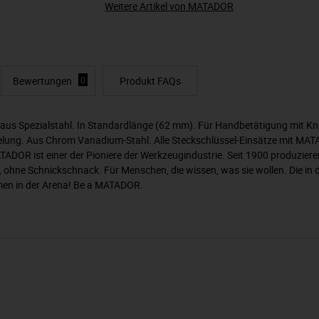
Weitere Artikel von MATADOR
Bewertungen
0
Produkt FAQs
 aus Spezialstahl. In Standardlänge (62 mm). Für Handbetätigung mit Kn
ändelung. Aus Chrom Vanadium-Stahl. Alle Steckschlüssel-Einsätze mit M
TADOR ist einer der Pioniere der Werkzeugindustrie. Seit 1900 produzie
t, ohne Schnickschnack. Für Menschen, die wissen, was sie wollen. Die i
mmen in der Arena! Be a MATADOR.