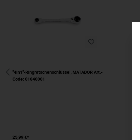
"4in1"-Ringratschenschlüssel, MATADOR Art.-
Code: 01840001
25,99 €*