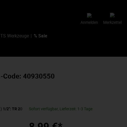
Anmelden
Merkzettel
TS Werkzeuge
% Sale
.-Code: 40930550
t)
1/2": TR 2
0
Sofort verfügbar, Lieferzeit: 1-3 Tage
8,99 €*