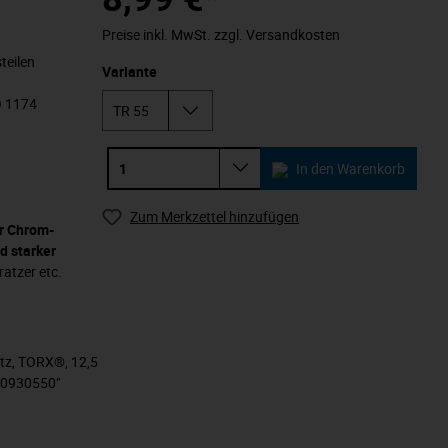
Preise inkl. MwSt. zzgl. Versandkosten
teilen
Variante
O 1174
In den Warenkorb
Zum Merkzettel hinzufügen
 Chrom-
d starker
atzer etc.
atz, TORX®, 12,5
40930550"