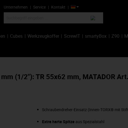
Unternehmen
Service
Kontakt
hen
Cubes
Werkzeugkoffer
ScrewIT
smartyBox
Z90
M
5 mm (1/2"): TR 55x62 mm, MATADOR Art
Schraubendreher-Einsatz (Innen-TORX® mit Stif
Extra harte Spitze
aus Spezialstahl