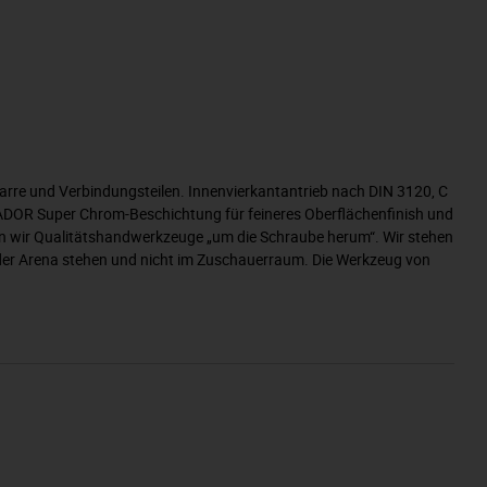
arre und Verbindungsteilen. Innenvierkantantrieb nach DIN 3120, C
ATADOR Super Chrom-Beschichtung für feineres Oberflächenfinish und
ren wir Qualitätshandwerkzeuge „um die Schraube herum“. Wir stehen
n der Arena stehen und nicht im Zuschauerraum. Die Werkzeug von