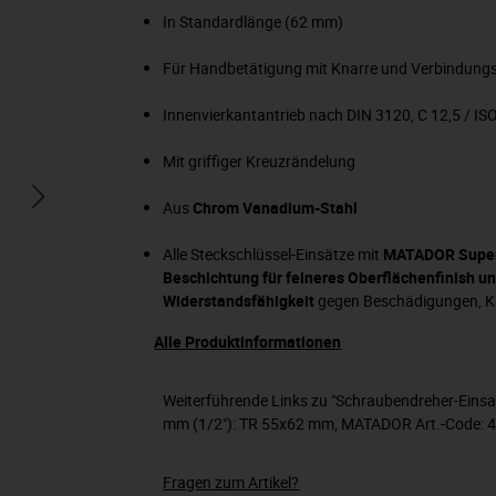
In Standardlänge (62 mm)
Für Handbetätigung mit Knarre und Verbindungs
Innenvierkantantrieb nach DIN 3120, C 12,5 / IS
Mit griffiger Kreuzrändelung
Aus
Chrom Vanadium-Stahl
Alle Steckschlüssel-Einsätze mit
MATADOR Super
Beschichtung für feineres Oberflächenfinish un
Widerstandsfähigkeit
gegen Beschädigungen, Kr
Alle Produktinformationen
Weiterführende Links zu "Schraubendreher-Eins
mm (1/2"): TR 55x62 mm, MATADOR Art.-Code: 
Fragen zum Artikel?