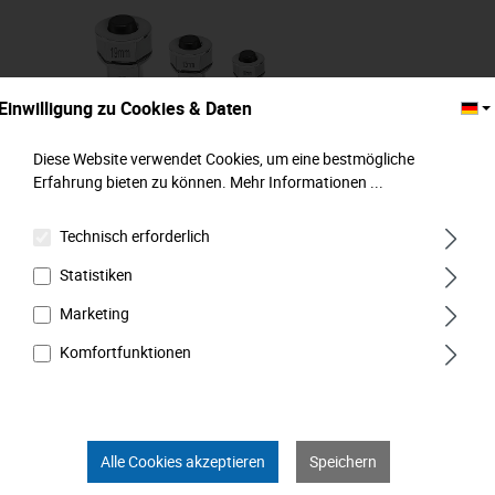
Einwilligung zu Cookies & Daten
Diese Website verwendet Cookies, um eine bestmögliche
Erfahrung bieten zu können.
Mehr Informationen ...
Technisch erforderlich
Adapter für Knarrenschlüssel, 4-tlg.,
Statistiken
1/4"-3/8"-1/2" + Bit, MATADOR Art.-Code:
01860010
Marketing
Komfortfunktionen
Alle Cookies akzeptieren
Speichern
24,99 €*