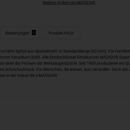
Weitere Artikel von MATADOR
Bewertungen
0
Produkt FAQs
a harte Spitze aus Spezialstahl. In Standardlänge (62 mm). Für Handbet
s Chrom Vanadium-Stahl. Alle Steckschlüssel-Einsätze mit MATADOR Super
t einer der Pioniere der Werkzeugindustrie. Seit 1900 produzieren wir 
hne Schnickschnack. Für Menschen, die wissen, was sie wollen. Die in d
mmen in der Arena! Be a MATADOR.