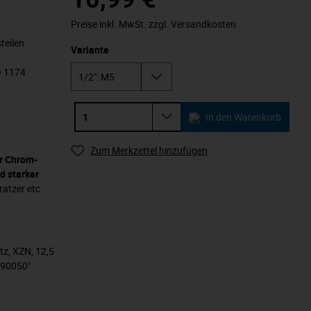
Preise inkl. MwSt. zzgl. Versandkosten
teilen
Variante
O 1174
In den Warenkorb
Zum Merkzettel hinzufügen
 Chrom-
d starker
atzer etc.
tz, XZN, 12,5
790050"