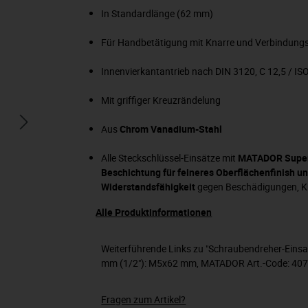
In Standardlänge (62 mm)
Für Handbetätigung mit Knarre und Verbindungs
Innenvierkantantrieb nach DIN 3120, C 12,5 / IS
Mit griffiger Kreuzrändelung
Aus
Chrom Vanadium-Stahl
Alle Steckschlüssel-Einsätze mit
MATADOR Super
Beschichtung für feineres Oberflächenfinish un
Widerstandsfähigkeit
gegen Beschädigungen, Kr
Alle Produktinformationen
Weiterführende Links zu "Schraubendreher-Einsa
mm (1/2"): M5x62 mm, MATADOR Art.-Code: 40
Fragen zum Artikel?