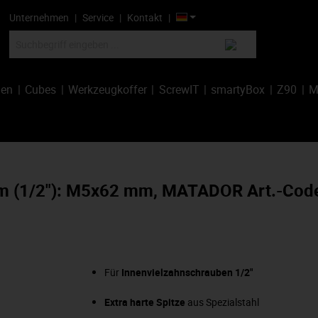
Unternehmen
Service
Kontakt
hen
Cubes
Werkzeugkoffer
ScrewIT
smartyBox
Z90
M
mm (1/2"): M5x62 mm, MATADOR Art.-Cod
Für
Innenvielzahnschrauben 1/2"
Extra harte Spitze
aus Spezialstahl