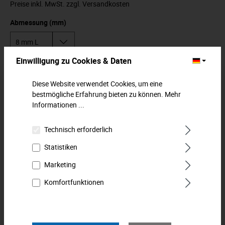
Preise inkl. MwSt. zzgl. Versandkosten
Abmessung (mm)
Einwilligung zu Cookies & Daten
In den Warenkorb
Diese Website verwendet Cookies, um eine
bestmögliche Erfahrung bieten zu können.
Mehr
Zum Merkzettel hinzufügen
Informationen ...
Beschreibung
Technisch erforderlich
Schraubendreher-Einsatz (Innensechskant). Für
Statistiken
Innensechskantschrauben. Extra harte Spitze aus
Spezialstahl. Für Handbetätigu…
Mehr
Marketing
Komfortfunktionen
Downloads
Technische Daten