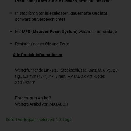
Profil
bringt
Kraft auf die Flanken
, nicht auf die Ecken
In stabilem
Stahlblechkasten
,
dauerhafte Qualität
,
schwarz
pulverbeschichtet
Mit
MFS (Matador-Foam-System)
Weichschaumeinlage
Resistent gegen Öle und Fette
Alle Produktinformationen
Weiterführende Links zu "Steckschlüssel-Satz M, 6-kt., 28-
tlg., 6,3 mm (1/4"): 4-13 mm, MATADOR Art.-Code:
21359280"
Fragen zum Artikel?
Weitere Artikel von MATADOR
Sofort verfügbar, Lieferzeit: 1-3 Tage