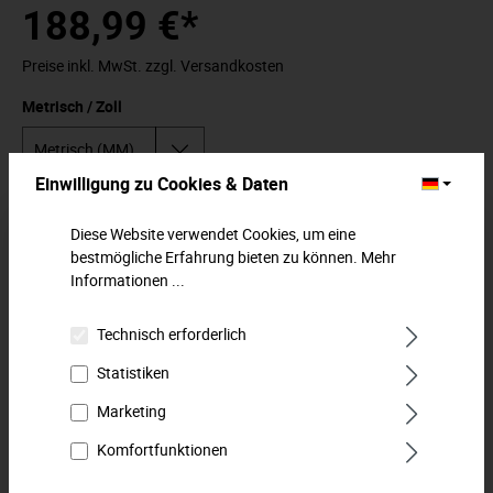
188,99 €*
Preise inkl. MwSt. zzgl. Versandkosten
Metrisch / Zoll
Einwilligung zu Cookies & Daten
In den Warenkorb
Diese Website verwendet Cookies, um eine
bestmögliche Erfahrung bieten zu können.
Mehr
Zum Merkzettel hinzufügen
Informationen ...
Technisch erforderlich
Beschreibung
Steckschlüssel-Satz in 6,3 mm (1/4")Der robuste Klassiker im
Statistiken
stabilen Stahlblechkasten. Steckschlüsselsatz, 6-kt., 6,3 mm
Marketing
(1…
Mehr
Komfortfunktionen
Downloads