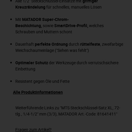
Alle 1/2" Steckschlüssel-Einsätze mit
griffiger
Kreuzrändelung
für schnelles, manuelles Lösen
Mit
MATADOR Super-Chrom-
Beschichtung,
sowie
SmartDrive-Profil,
welches
Schrauben
und Muttern schont
Dauerhaft
perfekte Ordnung
durch
rüttelfeste
, zweifarbige
Weichschaumeinlage ("Sehen was fehlt")
Optimaler Schutz
der Werkzeuge durch verrutschsichere
Einbettung
Resistent gegen Öle und Fette
Alle Produktinformationen
Weiterführende Links zu "MTS Steckschlüssel-Satz XL, 72-
tlg., 1/4-1/2" mm (3/3), MATADOR Art.-Code: 81641411"
Fragen zum Artikel?