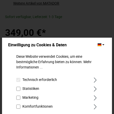
Weitere Artikel von MATADOR
Sofort verfügbar, Lieferzeit: 1-3 Tage
349,00 €*
Preise inkl. MwSt. zzgl. Versandkosten
Einwilligung zu Cookies & Daten
In den Warenkorb
Diese Website verwendet Cookies, um eine
bestmögliche Erfahrung bieten zu können.
Mehr
Zum Merkzettel hinzufügen
Informationen ...
Technisch erforderlich
Beschreibung
Statistiken
Unsere Klassiker in perfekter Ordnung.Bestens organisiert
mit den zweifarbigen MTS-Modulen.Das MATADOR MTS-
Marketing
Modul mit dem 72-…
Mehr
Komfortfunktionen
Downloads