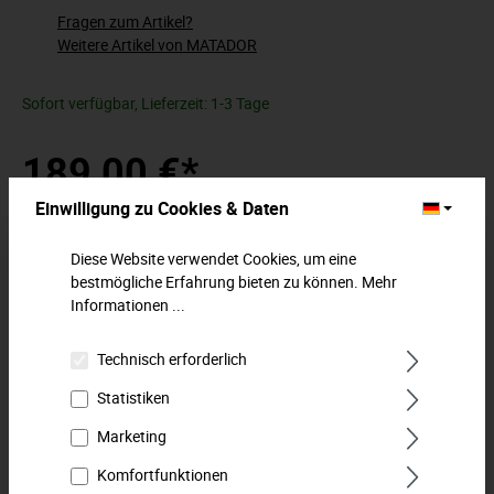
Fragen zum Artikel?
Weitere Artikel von MATADOR
Sofort verfügbar, Lieferzeit: 1-3 Tage
189,00 €*
Einwilligung zu Cookies & Daten
Preise inkl. MwSt. zzgl. Versandkosten
Diese Website verwendet Cookies, um eine
In den Warenkorb
bestmögliche Erfahrung bieten zu können.
Mehr
Informationen ...
Zum Merkzettel hinzufügen
Technisch erforderlich
Beschreibung
Statistiken
Kraftvolle Steckschlüsseleinsätze für den harten
Marketing
Einsatz.Lange und kurze Ausführung in einem Satz. Das
MATADOR MTS-Modul mit…
Mehr
Komfortfunktionen