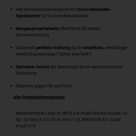
Alle Steckschlüssel-Einsätze mit
Chrom-Molybdän-
Spezialstahl
für höchste Belastbarkeit
Manganphosphatierte
Oberfläche für besten
Korrosionsschutz
Dauerhaft
perfekte Ordnung
durch
rüttelfeste
, zweifarbige
Weichschaumeinlage ("Sehen was fehlt")
Optimaler Schutz
der Werkzeuge durch verrutschsichere
Einbettung
Resistent gegen Öle und Fette
Alle Produktinformationen
Weiterführende Links zu "MTS 3/4"-Kraft-Steckschlüssel, 14-
tlg., 20 mm (3/4"): 24-36 mm (1/3), MATADOR Art.-Code:
81647575"