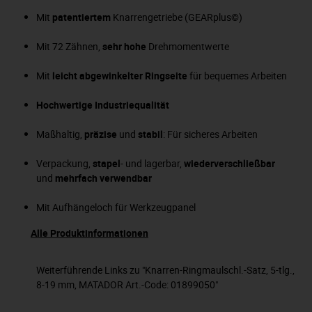
Mit
patentiertem
Knarrengetriebe (GEARplus©)
Mit 72 Zähnen,
sehr hohe
Drehmomentwerte
Mit
leicht abgewinkelter Ringseite
für bequemes Arbeiten
Hochwertige
Industriequalität
Maßhaltig,
präzise
und
stabil
: Für sicheres Arbeiten
Verpackung,
stapel
- und lagerbar,
wiederverschließbar
und
mehrfach verwendbar
Mit Aufhängeloch für Werkzeugpanel
Alle Produktinformationen
Weiterführende Links zu "Knarren-Ringmaulschl.-Satz, 5-tlg.,
8-19 mm, MATADOR Art.-Code: 01899050"