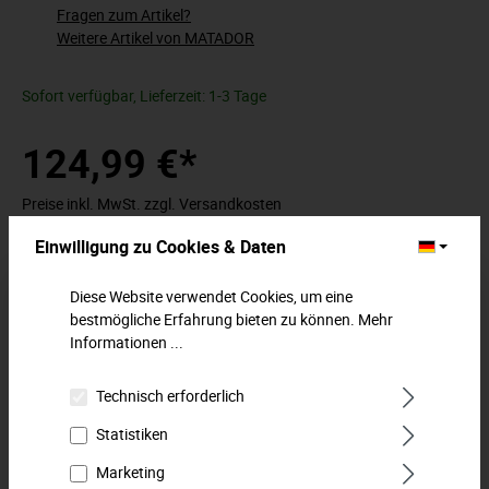
Fragen zum Artikel?
Weitere Artikel von MATADOR
Sofort verfügbar, Lieferzeit: 1-3 Tage
124,99 €*
Preise inkl. MwSt. zzgl. Versandkosten
Variante
Einwilligung zu Cookies & Daten
Diese Website verwendet Cookies, um eine
bestmögliche Erfahrung bieten zu können.
Mehr
Informationen ...
In den Warenkorb
Technisch erforderlich
Zum Merkzettel hinzufügen
Statistiken
Beschreibung
Marketing