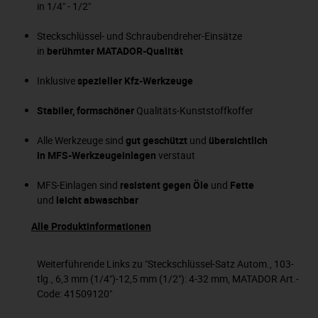
in 1/4" - 1/2"
Steckschlüssel- und Schraubendreher-Einsätze
in
berühmter MATADOR-Qualität
Inklusive
spezieller Kfz-Werkzeuge
Stabiler, formschöner
Qualitäts-Kunststoffkoffer
Alle Werkzeuge sind
gut geschützt
und
übersichtlich
in MFS-Werkzeugeinlagen
verstaut
MFS-Einlagen sind
resistent gegen Öle
und
Fette
und
leicht abwaschbar
Alle Produktinformationen
Weiterführende Links zu "Steckschlüssel-Satz Autom., 103-
tlg., 6,3 mm (1/4")-12,5 mm (1/2"): 4-32 mm, MATADOR Art.-
Code: 41509120"