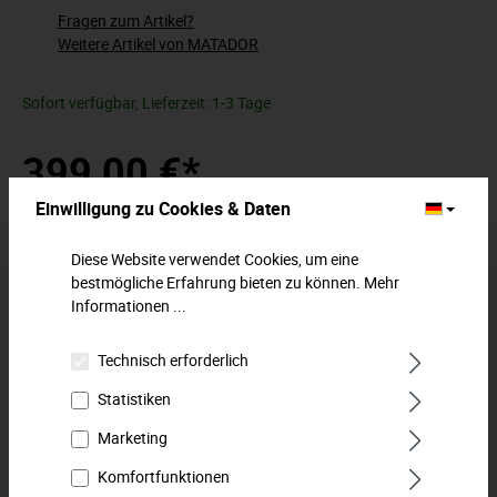
Fragen zum Artikel?
Weitere Artikel von MATADOR
Sofort verfügbar, Lieferzeit: 1-3 Tage
399,00 €*
Einwilligung zu Cookies & Daten
Preise inkl. MwSt. zzgl. Versandkosten
Diese Website verwendet Cookies, um eine
In den Warenkorb
bestmögliche Erfahrung bieten zu können.
Mehr
Informationen ...
Zum Merkzettel hinzufügen
Technisch erforderlich
Beschreibung
Statistiken
MATADOR-Werkzeugsatz im Koffer.Ideal für Beruf, Heim und
Marketing
Hobby.Der MATADOR Werkzeugkoffer AUTOMOTIVE mit dem
103-tlg. Werkze…
Mehr
Komfortfunktionen