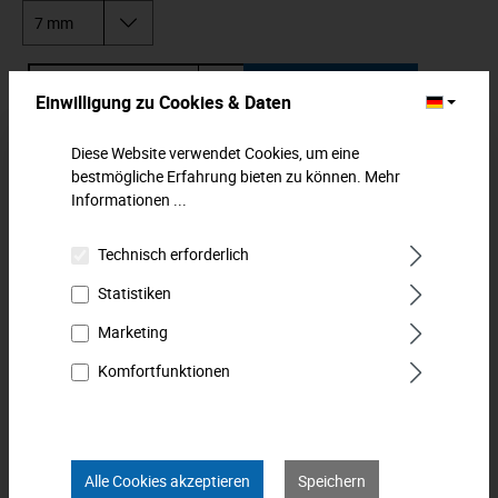
In den Warenkorb
Einwilligung zu Cookies & Daten
Zum Merkzettel hinzufügen
Diese Website verwendet Cookies, um eine
bestmögliche Erfahrung bieten zu können.
Mehr
Informationen ...
Beschreibung
Steckschlüssel-Einsatz, 12-kt. mm, metrisch. Für
Technisch erforderlich
Außensechskantschrauben. Für Handbetätigung mit Knarre
Statistiken
und Verbindungsteile…
Mehr
Marketing
Downloads
Komfortfunktionen
Technische Daten
Bewertungen
0
Alle Cookies akzeptieren
Speichern