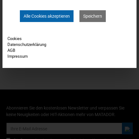
Downloads
Alle Cookies akzeptieren
Speichern
Technische Daten
Bewertungen
0
Cookies
Datenschutzerklärung
Produkt FAQs
AGB
Impressum
Abonnieren Sie den kostenlosen Newsletter und verpassen Sie
keine Neuigkeiten oder HIT-Aktionen mehr von MATADOR.