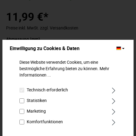
11,99 €*
Preise inkl. MwSt. zzgl. Versandkosten
Abmessung (mm)
Einwilligung zu Cookies & Daten
Diese Website verwendet Cookies, um eine
In den Warenkorb
bestmögliche Erfahrung bieten zu können.
Mehr
Informationen ...
Zum Merkzettel hinzufügen
Technisch erforderlich
Statistiken
Beschreibung
Marketing
Steckschlüssel-Einsatz 6,3 mm (1/4") für
Außensechskantschrauben. Lange Ausführung. Für
Komfortfunktionen
Handbetätigung mit Knarre und Verbin…
Mehr