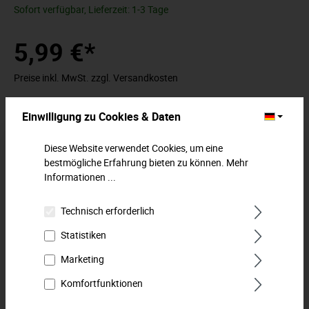
Sofort verfügbar, Lieferzeit: 1-3 Tage
5,99 €*
Preise inkl. MwSt. zzgl. Versandkosten
Abmessung (mm)
Einwilligung zu Cookies & Daten
Diese Website verwendet Cookies, um eine
bestmögliche Erfahrung bieten zu können.
Mehr
In den Warenkorb
Informationen ...
Zum Merkzettel hinzufügen
Technisch erforderlich
Statistiken
Beschreibung
Marketing
Steckschlüssel-Einsatz, metrisch. Für
Komfortfunktionen
Außensechskantschrauben. Für Handbetätigung mit Knarre
und Verbindungsteilen. Innenvie…
Mehr