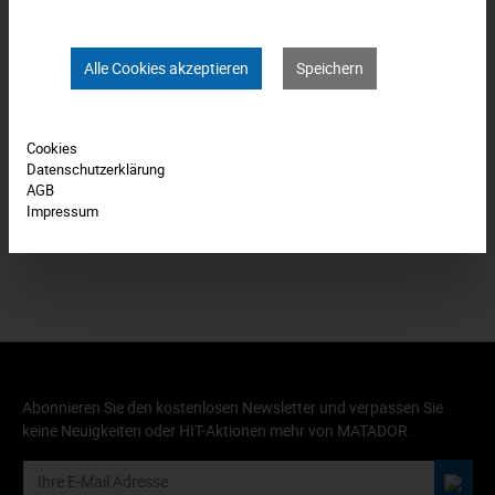
Downloads
Alle Cookies akzeptieren
Speichern
Technische Daten
Bewertungen
0
Cookies
Datenschutzerklärung
AGB
Produkt FAQs
Impressum
Abonnieren Sie den kostenlosen Newsletter und verpassen Sie
keine Neuigkeiten oder HIT-Aktionen mehr von MATADOR.