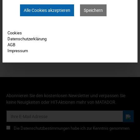
Technische Daten
Alle Cookies akzeptieren
Speichern
Bewertungen
0
Cookies
Produkt FAQs
Datenschutzerklärung
AGB
Impressum
Abonnieren Sie den kostenlosen Newsletter und verpassen Sie
keine Neuigkeiten oder HIT-Aktionen mehr von MATADOR.
Die Datenschutzbestimmungen habe ich zur Kenntnis genommen.