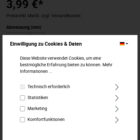
3,99 €*
Preise inkl. MwSt. zzgl. Versandkosten
Abmessung (mm)
Einwilligung zu Cookies & Daten
In den Warenkorb
Diese Website verwendet Cookies, um eine
bestmögliche Erfahrung bieten zu können.
Mehr
Informationen ...
Zum Merkzettel hinzufügen
Technisch erforderlich
Beschreibung
Statistiken
Steckschlüssel-Einsatz 6,3 mm (1/4") für
Marketing
Außensechskantschrauben. Für Handbetätigung mit Knarre
und Verbindungsteilen. Innen…
Mehr
Komfortfunktionen
Downloads