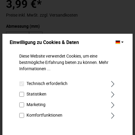
3,99 €*
Preise inkl. MwSt. zzgl. Versandkosten
Abmessung (mm)
Einwilligung zu Cookies & Daten
In den Warenkorb
Diese Website verwendet Cookies, um eine
bestmögliche Erfahrung bieten zu können.
Mehr
Informationen ...
Zum Merkzettel hinzufügen
Technisch erforderlich
Beschreibung
Statistiken
Steckschlüssel-Einsatz 6,3 mm (1/4") für
Marketing
Außensechskantschrauben. Für Handbetätigung mit Knarre
und Verbindungsteilen. Innen…
Mehr
Komfortfunktionen
Downloads