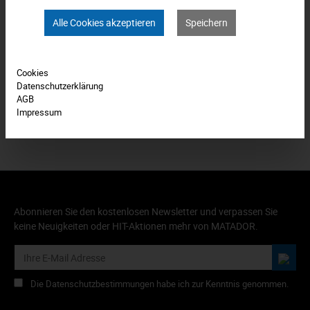
Technische Daten
Alle Cookies akzeptieren
Speichern
Bewertungen
0
Cookies
Produkt FAQs
Datenschutzerklärung
AGB
Impressum
Abonnieren Sie den kostenlosen Newsletter und verpassen Sie
keine Neuigkeiten oder HIT-Aktionen mehr von MATADOR.
Die Datenschutzbestimmungen habe ich zur Kenntnis genommen.