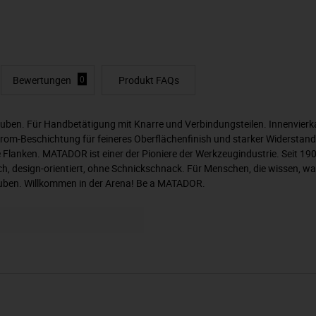
Bewertungen
0
Produkt FAQs
ben. Für Handbetätigung mit Knarre und Verbindungsteilen. Innenvierkan
m-Beschichtung für feineres Oberflächenfinish und starker Widerstandsf
Flanken. MATADOR ist einer der Pioniere der Werkzeugindustrie. Seit 1
, design-orientiert, ohne Schnickschnack. Für Menschen, die wissen, was
auben. Willkommen in der Arena! Be a MATADOR.