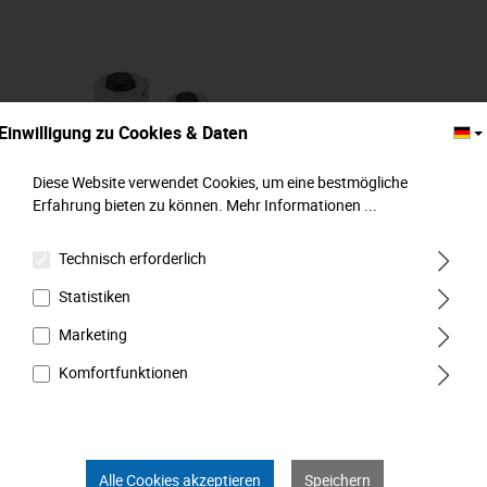
Einwilligung zu Cookies & Daten
Diese Website verwendet Cookies, um eine bestmögliche
Erfahrung bieten zu können.
Mehr Informationen ...
Technisch erforderlich
Statistiken
Adapter für Knarrenschlüssel, 4-tlg.,
1/4"-3/8"-1/2" + Bit, MATADOR Art.-Code:
Marketing
01860010
Komfortfunktionen
Alle Cookies akzeptieren
Speichern