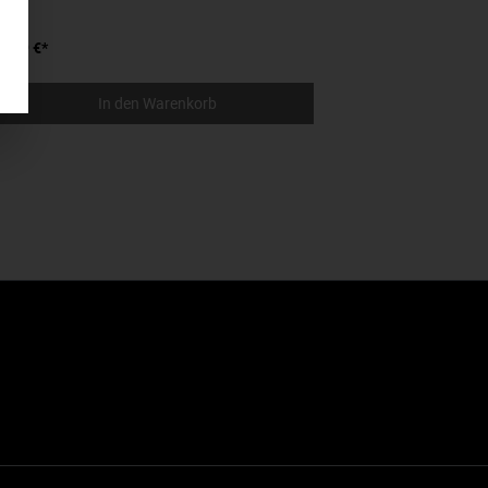
7,39 €*
10,
In den Warenkorb