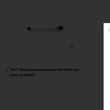
"4in1"-Ringratschenschlüssel, MATADOR Art.-
Code: 01840001