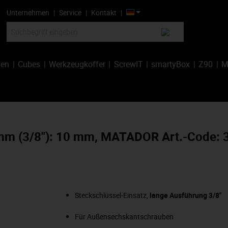
Unternehmen
Service
Kontakt
hen
Cubes
Werkzeugkoffer
ScrewIT
smartyBox
Z90
M
10 mm (3/8"): 10 mm, MATADOR Art.-Code:
Steckschlüssel-Einsatz,
lange Ausführung 3/8"
Für Außensechskantschrauben