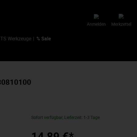
Anmelden
Merkzettel
TS Werkzeuge
% Sale
 30810100
Sofort verfügbar, Lieferzeit: 1-3 Tage
14,89 €*