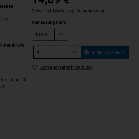
steilen
Preise inkl. MwSt. zzgl. Versandkosten
 1174
Abmessung (mm)
Mutternköpfe
In den Warenkorb
Zum Merkzettel hinzufügen
6-kt., lang, 10
00"