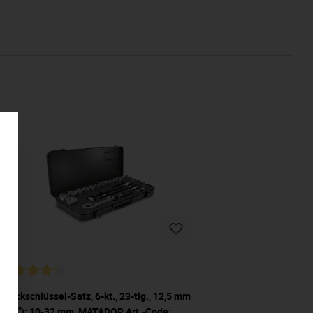
Steckschlüssel-Satz, 6-kt., 23-tlg., 12,5 mm
(1/2"): 10-32 mm, MATADOR Art.-Code: