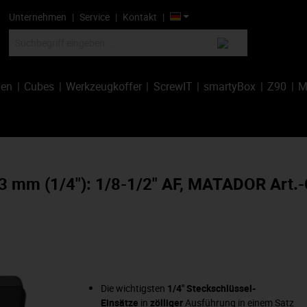
Unternehmen
Service
Kontakt
hen
Cubes
Werkzeugkoffer
ScrewIT
smartyBox
Z90
M
 6,3 mm (1/4"): 1/8-1/2" AF, MATADOR Art
Die wichtigsten
1/4" Steckschlüssel-
Einsätze
in
zölliger
Ausführung in einem Satz