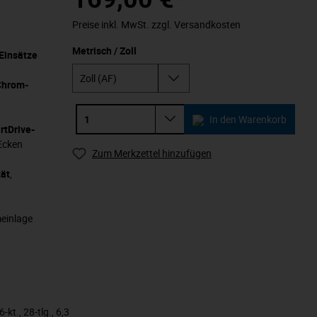
Preise inkl. MwSt. zzgl. Versandkosten
Metrisch / Zoll
Einsätze
Chrom-
In den Warenkorb
tDrive-
 Ecken
Zum Merkzettel hinzufügen
tät
,
einlage
kt., 28-tlg., 6,3