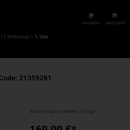
Anmelden
Merkzettel
TS Werkzeuge
% Sale
.-Code: 21359281
Sofort verfügbar, Lieferzeit: 1-3 Tage
169,00 €*