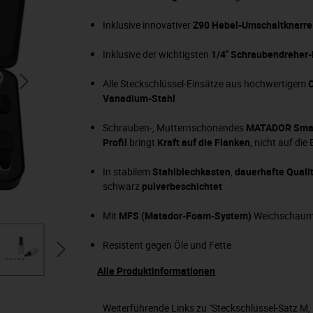
Inklusive innovativer
Z90
Hebel-Umschaltknarre
Inklusive der wichtigsten
1/4" Schraubendreher-
Alle Steckschlüssel-Einsätze aus hochwertigem
Vanadium-Stahl
Schrauben-, Mutternschonendes
MATADOR
Smar
Profil
bringt
Kraft auf die Flanken
, nicht auf die
In stabilem
Stahlblechkasten
,
dauerhafte Quali
schwarz
pulverbeschichtet
Mit
MFS (Matador-Foam-System)
Weichschaum
Resistent gegen Öle und Fette
Alle Produktinformationen
Weiterführende Links zu "Steckschlüssel-Satz M, 6-