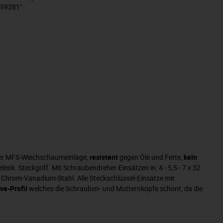
359281"
zer MFS-Weichschaumeinlage,
resistent
gegen Öle und Fette,
kein
nk. Steckgriff. Mit Schraubendreher-Einsätzen in: 4 - 5,5 - 7 x 32
. Aus Chrom-Vanadium-Stahl. Alle Steckschlüssel-Einsätze mit
ve-Profil
welches die Schrauben- und Mutternköpfe schont, da die