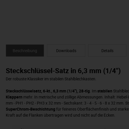
Beschreibung
Downloads
Details
Steckschlüssel-Satz in 6,3 mm (1/4")
Der robuste Klassiker im stabilen Stahlblechkasten.
Steckschlüsselsatz, 6-kt., 6,3 mm (1/4"), 28-tlg
. Im
stabilen
Stahlble
Klappern
mehr. In metrische und zöllige Abmessungen. Inhalt: Hebel-U
mm - PH1 - PH2 - PH3 x 32 mm - Sechskant: 3 - 4 - 5 - 6 - 8 x 32 mm. Ste
SuperChrom-Beschichtung
für feineres Oberflächenfinish und stark
Kraft auf die Flanken übertragen wird und nicht auf die Ecken.