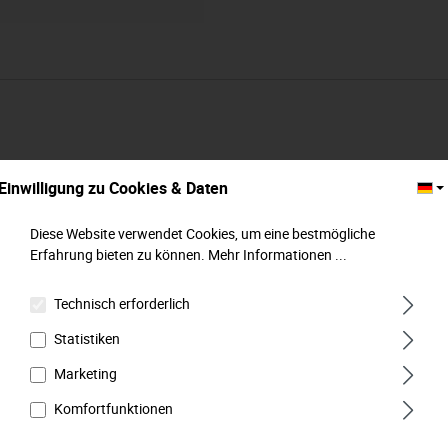
Einwilligung zu Cookies & Daten
Diese Website verwendet Cookies, um eine bestmögliche
Erfahrung bieten zu können.
Mehr Informationen ...
Technisch erforderlich
Statistiken
Marketing
Komfortfunktionen
Steckschlüssel-Satz, 6-kt., 21-tlg., 10 mm
(3/8"): 6-22 mm, MATADOR Art.-Code: