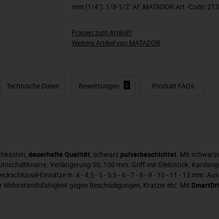
mm (1/4"): 1/8-1/2" AF, MATADOR Art.-Code: 21
Fragen zum Artikel?
Weitere Artikel von MATADOR
Technische Daten
Bewertungen
0
Produkt FAQs
chkasten,
dauerhafte Qualität
, schwarz
pulverbeschichtet
. Mit schwar
mschaltknarre. Verlängerung 50, 100 mm. Griff mit Gleitstück. Kardangele
ckschlüssel-Einsätze in: 4 - 4,5 - 5 - 5,5 - 6 - 7 - 8 - 9 - 10 - 11 - 13 mm
er Widerstandsfähigkeit gegen Beschädigungen, Kratzer etc. Mit
SmartDri