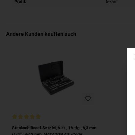
Profil:
6-kant
Andere Kunden kauften auch
Steckschlüssel-Satz M, 6-kt., 16-tlg., 6,3 mm
(1/4"): 4-13 mm, MATADOR Art.-Code: