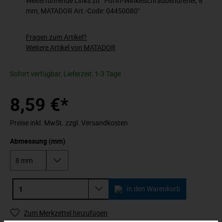
Weiterführende Links zu "T-Griff-Winkelschraubendreher, 8
mm, MATADOR Art.-Code: 04450080"
Fragen zum Artikel?
Weitere Artikel von MATADOR
Sofort verfügbar, Lieferzeit: 1-3 Tage
8,59 €*
Preise inkl. MwSt. zzgl. Versandkosten
Abmessung (mm)
In den Warenkorb
Zum Merkzettel hinzufügen