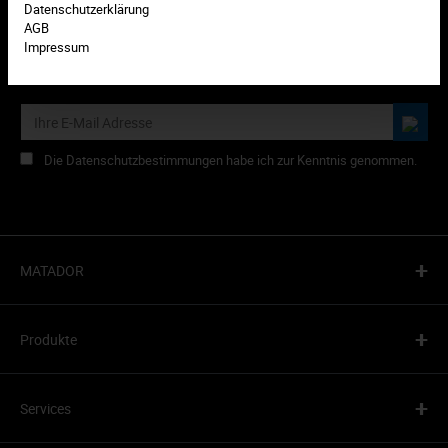
Datenschutzerklärung
AGB
Impressum
Abonnieren Sie den kostenlosen Newsletter und verpassen Sie
keine Neuigkeiten oder HIT-Aktionen mehr von MATADOR.
Die Datenschutzbestimmungen habe ich zur Kenntnis genommen.
+
MATADOR
+
Produkte
+
Services