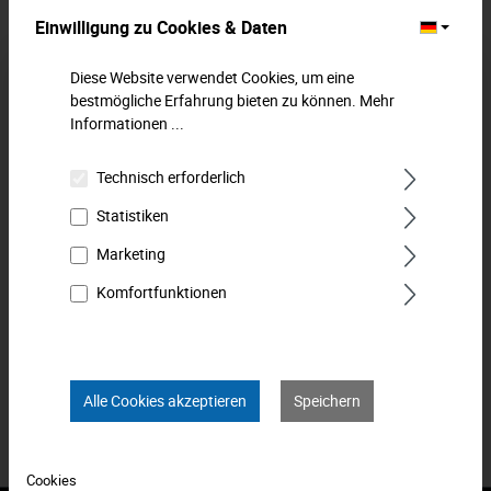
Einwilligung zu Cookies & Daten
Beschreibung
Diese Website verwendet Cookies, um eine
T-Griff-Winkelschraubendreher für
bestmögliche Erfahrung bieten zu können.
Mehr
Innensechskantschrauben - besonders flexibel und effektiv
Informationen ...
bei unterschiedlichen Platzverhä…
Mehr
Technisch erforderlich
Downloads
Statistiken
Technische Daten
Marketing
Bewertungen
0
Komfortfunktionen
Produkt FAQs
Alle Cookies akzeptieren
Speichern
Cookies