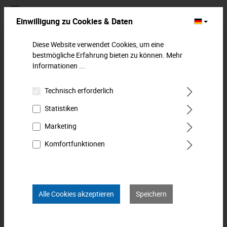
Zum Merkzettel hinzufügen
Einwilligung zu Cookies & Daten
Beschreibung
Diese Website verwendet Cookies, um eine
bestmögliche Erfahrung bieten zu können.
Mehr
Vollautomatische Abisolierzange. Mit automatischer
Informationen ...
Einstellung auf den Querschnitt des Leiters. Für PVC-isolierte
massive un…
Mehr
Technisch erforderlich
Downloads
Statistiken
Marketing
Technische Daten
Komfortfunktionen
Bewertungen
0
Produkt FAQs
Alle Cookies akzeptieren
Speichern