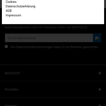
Cookies
Datenschutzerklärung
AGB
Impressum
Abonnieren Sie den kostenlosen Newsletter und verpassen Sie
keine Neuigkeiten oder HIT-Aktionen mehr von MATADOR.
Die Datenschutzbestimmungen habe ich zur Kenntnis genommen.
+
MATADOR
+
Produkte
+
Services