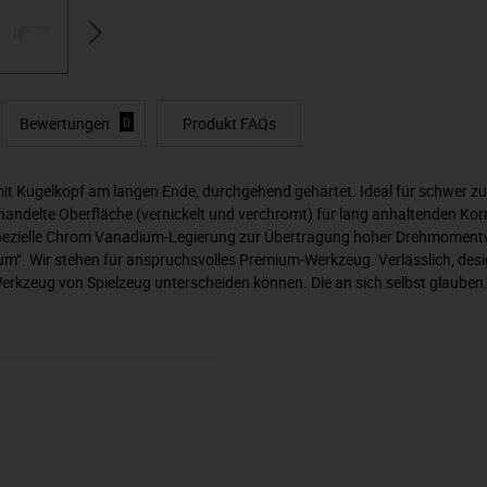
Bewertungen
0
Produkt FAQs
 Kugelkopf am langen Ende, durchgehend gehärtet. Ideal für schwer zug
handelte Oberfläche (vernickelt und verchromt) für lang anhaltenden Kor
pezielle Chrom Vanadium-Legierung zur Übertragung hoher Drehmomentwer
“. Wir stehen für anspruchsvolles Premium-Werkzeug. Verlässlich, desig
 Werkzeug von Spielzeug unterscheiden können. Die an sich selbst glaub