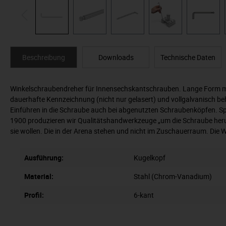
Beschreibung
Downloads
Technische Daten
Winkelschraubendreher für Innensechskantschrauben. Lange Form mit
dauerhafte Kennzeichnung (nicht nur gelasert) und vollgalvanisch be
Einführen in die Schraube auch bei abgenutzten Schraubenköpfen. S
1900 produzieren wir Qualitätshandwerkzeuge „um die Schraube herum
sie wollen. Die in der Arena stehen und nicht im Zuschauerraum. Die
Ausführung:
Kugelkopf
Material:
Stahl (Chrom-Vanadium)
Profil:
6-kant