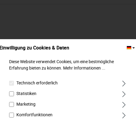
Einwilligung zu Cookies & Daten
Diese Website verwendet Cookies, um eine bestmögliche
Erfahrung bieten zu können.
Mehr Informationen ...
Technisch erforderlich
Statistiken
Marketing
Adapter für Bohrmaschine, M 12,5 mm (1/2")
Komfortfunktionen
x M 6,3 mm (1/4"), MATADOR Art.-Code:
40850001