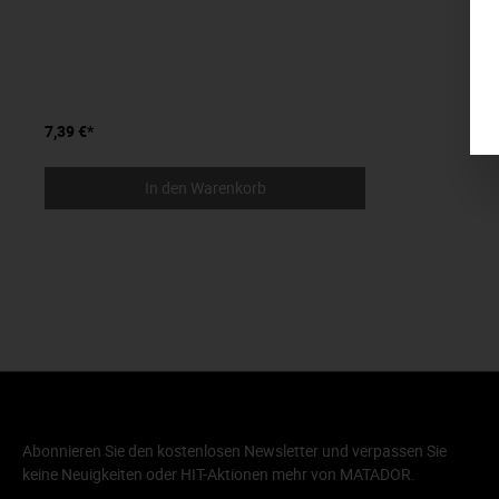
7,39 €*
In den Warenkorb
Abonnieren Sie den kostenlosen Newsletter und verpassen Sie
keine Neuigkeiten oder HIT-Aktionen mehr von MATADOR.