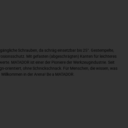
ängliche Schrauben, da schräg einsetzbar bis 25°. Gestempelte,
rosionsschutz. Mit gefasten (abgeschrägten) Kanten für leichteres
te. MATADOR ist einer der Pioniere der Werkzeugindustrie. Seit
n-orientiert, ohne Schnickschnack. Für Menschen, die wissen, was
en. Willkommen in der Arena! Be a MATADOR.