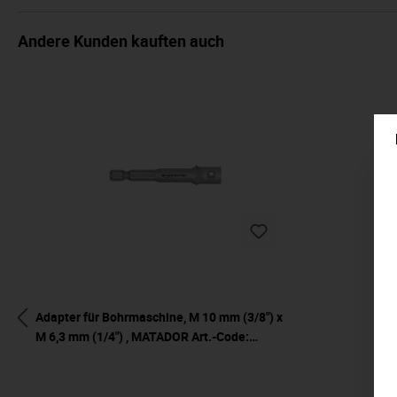
Andere Kunden kauften auch
Adapter für Bohrmaschine, M 10 mm (3/8") x
M 6,3 mm (1/4") , MATADOR Art.-Code:
30850001