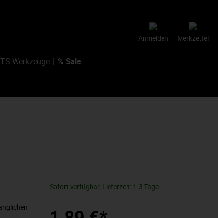
Anmelden
Merkzettel
TS Werkzeuge
% Sale
Sofort verfügbar, Lieferzeit: 1-3 Tage
änglichen
1,89 €*