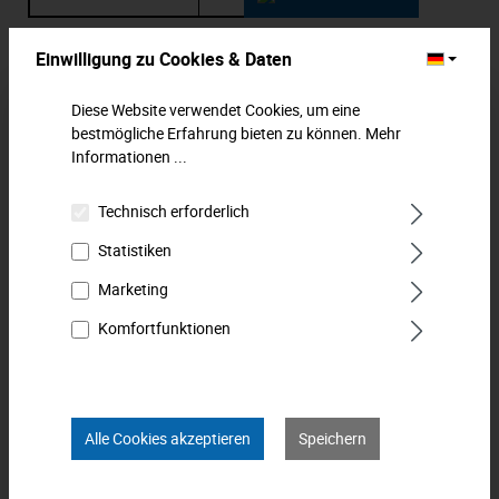
Zum Merkzettel hinzufügen
Einwilligung zu Cookies & Daten
Diese Website verwendet Cookies, um eine
Beschreibung
bestmögliche Erfahrung bieten zu können.
Mehr
Winkelschraubendreher für Innen-TORX®-Schrauben. Kurze
Informationen ...
Form, TX 25, durchgehend gehärtet. Gestempelte,
dauerhafte Kennzeichn…
Mehr
Technisch erforderlich
Statistiken
Downloads
Marketing
Technische Daten
Komfortfunktionen
Bewertungen
0
Produkt FAQs
Alle Cookies akzeptieren
Speichern