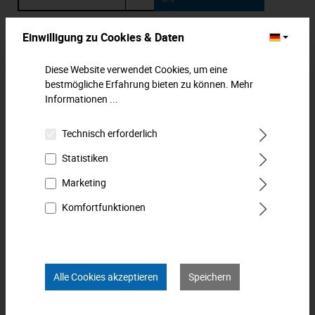
Zum Merkzettel hinzufügen
Einwilligung zu Cookies & Daten
Diese Website verwendet Cookies, um eine
Beschreibung
bestmögliche Erfahrung bieten zu können.
Mehr
Winkelschraubendreher für Innen-TORX®-Schrauben. Kurze
Informationen ...
Form, TX 30, durchgehend gehärtet. Gestempelte,
dauerhafte Kennzeichn…
Mehr
Technisch erforderlich
Statistiken
Downloads
Marketing
Technische Daten
Komfortfunktionen
Bewertungen
0
Produkt FAQs
Alle Cookies akzeptieren
Speichern