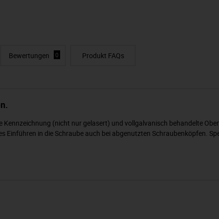
Bewertungen
0
Produkt FAQs
n.
e Kennzeichnung (nicht nur gelasert) und vollgalvanisch behandelte Ober
res Einführen in die Schraube auch bei abgenutzten Schraubenköpfen. Spe