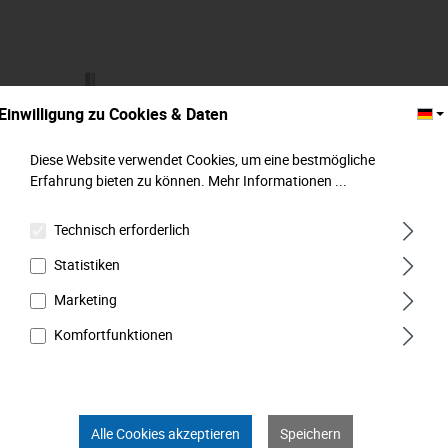
Einwilligung zu Cookies & Daten
Diese Website verwendet Cookies, um eine bestmögliche
Erfahrung bieten zu können.
Mehr Informationen ...
Technisch erforderlich
Statistiken
Winkelschraubendreher, kurz, 8 mm,
MATADOR Art.-Code: 04400080
Marketing
Abmessung (mm):
8 mm
Komfortfunktionen
Varianten ab
0,29 €*
Alle Cookies akzeptieren
Speichern