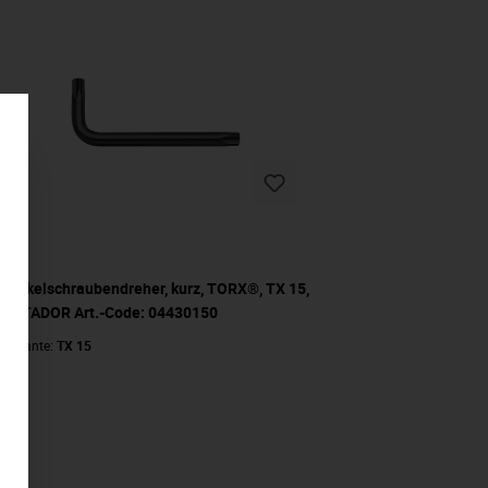
Winkelschraubendreher, kurz, TORX®, TX 15,
MATADOR Art.-Code: 04430150
Variante:
TX 15