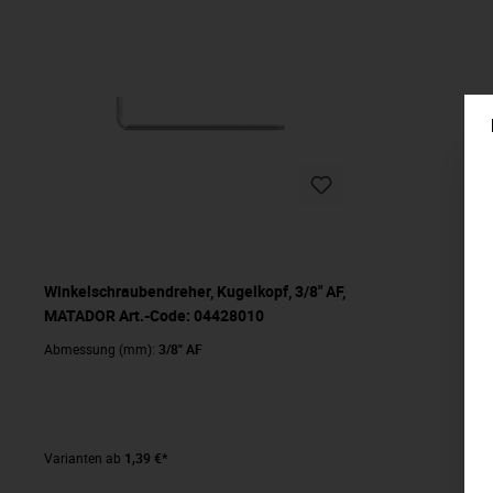
Winkelschraubendreher, Kugelkopf, 3/8" AF,
MATADOR Art.-Code: 04428010
Abmessung (mm):
3/8" AF
Varianten ab
1,39 €*