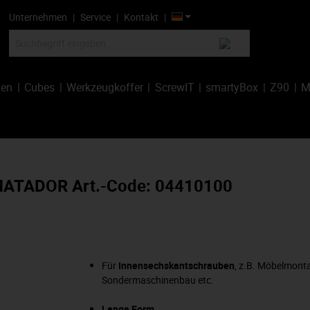
Unternehmen
Service
Kontakt
hen
Cubes
Werkzeugkoffer
ScrewIT
smartyBox
Z90
M
 MATADOR Art.-Code: 04410100
Für
Innensechskantschrauben
, z.B. Möbelmont
Sondermaschinenbau etc.
Lange Form