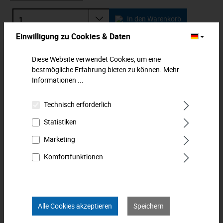
In den Warenkorb
Einwilligung zu Cookies & Daten
Zum Merkzettel hinzufügen
Diese Website verwendet Cookies, um eine
bestmögliche Erfahrung bieten zu können.
Mehr
Beschreibung
Informationen ...
Doppelringschlüssel, gerade Form.Mit extra dünnwandigen
Ringen für enge Platzverhältnisse. Bewährte, langlebige
Technisch erforderlich
Industriequa…
Mehr
Statistiken
Downloads
Marketing
Komfortfunktionen
Technische Daten
Bewertungen
0
Alle Cookies akzeptieren
Speichern
Produkt FAQs