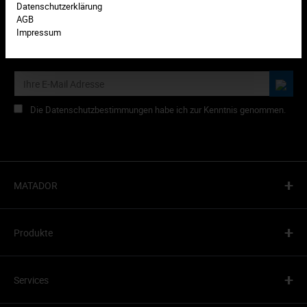
Datenschutzerklärung
AGB
Impressum
Abonnieren Sie den kostenlosen Newsletter und verpassen Sie
keine Neuigkeiten oder HIT-Aktionen mehr von MATADOR.
Die Datenschutzbestimmungen habe ich zur Kenntnis genommen.
+
MATADOR
+
Produkte
+
Services