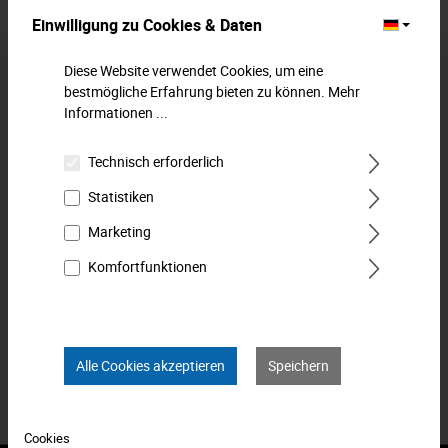
Einwilligung zu Cookies & Daten
Beschreibung
Diese Website verwendet Cookies, um eine
Doppelringschlüssel, Außen-TORX®.Doppelringschlüssel,
bestmögliche Erfahrung bieten zu können.
Mehr
gerade, Außen-TORX®, mit extra dünnwandigen Ringen für
Informationen ...
enge Platzverhä…
Mehr
Technisch erforderlich
Downloads
Statistiken
Technische Daten
Marketing
Bewertungen
0
Komfortfunktionen
Produkt FAQs
Alle Cookies akzeptieren
Speichern
Cookies