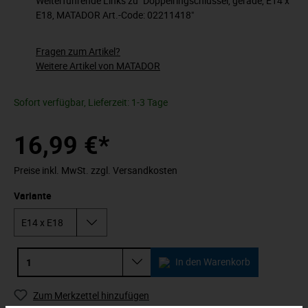
Weiterführende Links zu "Doppelringschlüssel, gerade, E14 x
E18, MATADOR Art.-Code: 02211418"
Fragen zum Artikel?
Weitere Artikel von MATADOR
Sofort verfügbar, Lieferzeit: 1-3 Tage
16,99 €*
Preise inkl. MwSt. zzgl. Versandkosten
Variante
In den Warenkorb
Zum Merkzettel hinzufügen