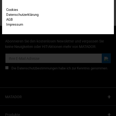
Cookies
Datenschutzerklärung
AGB
Impressum
Abonnieren Sie den kostenlosen Newsletter und verpassen Sie
keine Neuigkeiten oder HIT-Aktionen mehr von MATADOR.
Die Datenschutzbestimmungen habe ich zur Kenntnis genommen.
+
MATADOR
+
Produkte