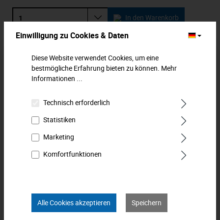
In den Warenkorb
Einwilligung zu Cookies & Daten
Zum Merkzettel hinzufügen
Diese Website verwendet Cookies, um eine
bestmögliche Erfahrung bieten zu können.
Mehr
Beschreibung
Informationen ...
Doppelringschlüssel, lange Form für mehr
Kraftentfaltung. Ringseiten gekröpft für tief liegende
Technisch erforderlich
Verschraubungen. Zwei Abmess…
Mehr
Statistiken
Downloads
Marketing
Komfortfunktionen
Technische Daten
Bewertungen
0
Alle Cookies akzeptieren
Speichern
Produkt FAQs