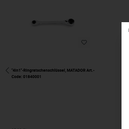
"4in1"-Ringratschenschlüssel, MATADOR Art.-
Code: 01840001