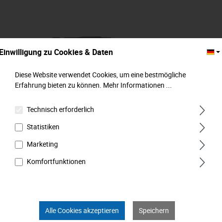
Einwilligung zu Cookies & Daten
Diese Website verwendet Cookies, um eine bestmögliche
Erfahrung bieten zu können.
Mehr Informationen ...
Technisch erforderlich
Adapter für Bohrmaschine, M 6,3 mm (1/4") x
Statistiken
M 6,3 mm (1/4") , MATADOR Art.-Code:
20850001
Marketing
Komfortfunktionen
Alle Cookies akzeptieren
Speichern