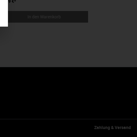
24,99 €*
28,
In den Warenkorb
Zahlung & Versand