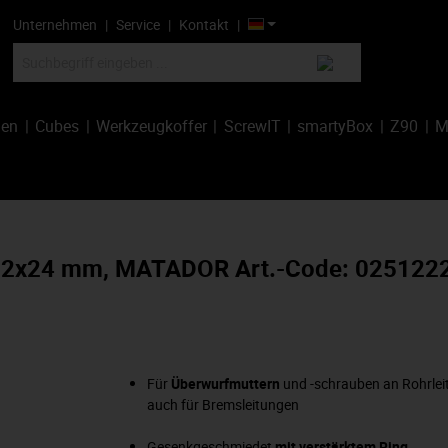
Unternehmen
Service
Kontakt
hen
Cubes
Werkzeugkoffer
ScrewIT
smartyBox
Z90
M
8, 22x24 mm, MATADOR Art.-Code: 025122
Für
Überwurfmuttern
und -schrauben an Rohrlei
auch für Bremsleitungen
Gesenkgeschmiedet
mit verstärktem Ring