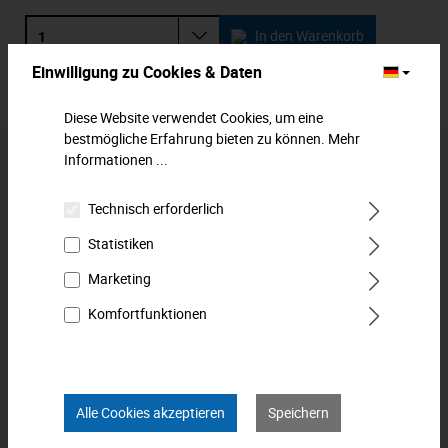
In den Warenkorb
Einwilligung zu Cookies & Daten
Zum Merkzettel hinzufügen
Diese Website verwendet Cookies, um eine
bestmögliche Erfahrung bieten zu können.
Mehr
Beschreibung
Informationen ...
Doppelringschlüssel, offen, metrisch. Für Überwurfmuttern
und -schrauben an Rohrleitungen, ideal auch für
Technisch erforderlich
Bremsleitungen. Ge…
Mehr
Statistiken
Downloads
Marketing
Komfortfunktionen
Technische Daten
Bewertungen
0
Alle Cookies akzeptieren
Speichern
Produkt FAQs