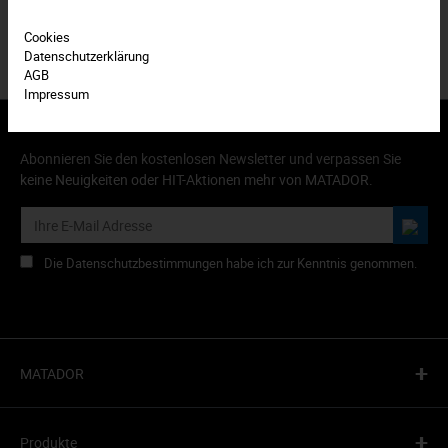
Cookies
Datenschutzerklärung
AGB
Impressum
Abonnieren Sie den kostenlosen Newsletter und verpassen Sie
keine Neuigkeiten oder HIT-Aktionen mehr von MATADOR.
Die Datenschutzbestimmungen habe ich zur Kenntnis genommen.
+
MATADOR
+
Produkte