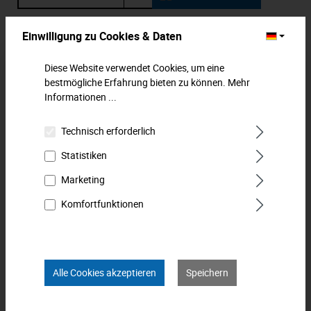
Zum Merkzettel hinzufügen
Einwilligung zu Cookies & Daten
Diese Website verwendet Cookies, um eine
Beschreibung
bestmögliche Erfahrung bieten zu können.
Mehr
Druckluft-Regulierer, 1/4", 1/4". Material: Messing. Zum
Informationen ...
Regulieren der Luftdurchgangsmenge, mit
Regulierungsgrad. Die Nennw…
Mehr
Technisch erforderlich
Downloads
Statistiken
Marketing
Technische Daten
Komfortfunktionen
Bewertungen
0
Produkt FAQs
Alle Cookies akzeptieren
Speichern