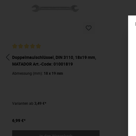
Doppelmaulschlüssel, DIN 3110, 18x19 mm,
MATADOR Art.-Code: 01001819
Abmessung (mm):
18 x 19 mm
Varianten ab
3,49 €*
6,99 €*
In den Warenkorb