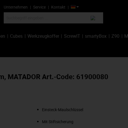
Unternehmen
Service
Kontakt
hen
Cubes
Werkzeugkoffer
ScrewIT
smartyBox
Z90
M
mm, MATADOR Art.-Code: 61900080
Einsteck-Maulschlüssel
Mit Stiftsicherung