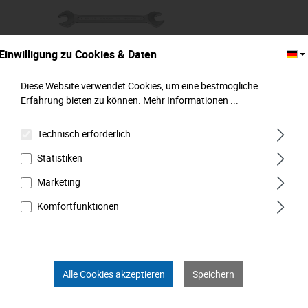
Einwilligung zu Cookies & Daten
Diese Website verwendet Cookies, um eine bestmögliche
Erfahrung bieten zu können.
Mehr Informationen ...
Doppelmaulschlüssel, DIN 3110, 36x41 mm,
Technisch erforderlich
MATADOR Art.-Code: 01003641
Statistiken
Abmessung (mm):
36 x 41 mm
Marketing
Komfortfunktionen
Varianten ab
3,49 €*
39,99 €*
Alle Cookies akzeptieren
Speichern
In den Warenkorb