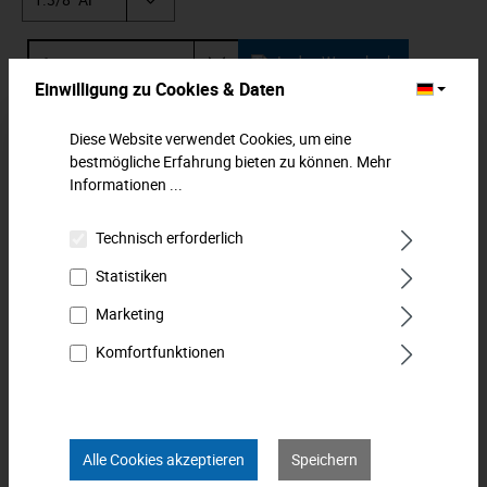
In den Warenkorb
Einwilligung zu Cookies & Daten
Zum Merkzettel hinzufügen
Diese Website verwendet Cookies, um eine
bestmögliche Erfahrung bieten zu können.
Mehr
Beschreibung
Informationen ...
Klassischer Ringmaulschlüssel, lange Form für mehr
Technisch erforderlich
Kraftentfaltung. Ringseite gekröpft für tief liegende
Verschraubungen. Ei…
Mehr
Statistiken
Marketing
Downloads
Komfortfunktionen
Technische Daten
Bewertungen
0
Alle Cookies akzeptieren
Speichern
Produkt FAQs