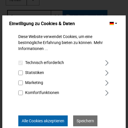
In den Warenkorb
Einwilligung zu Cookies & Daten
Zum Merkzettel hinzufügen
Diese Website verwendet Cookies, um eine
bestmögliche Erfahrung bieten zu können.
Mehr
Beschreibung
Informationen ...
Einsteck-Ringschlüssel. Mit Stiftsicherung. Chrom Vanadium
Technisch erforderlich
/ matt verchromt. MATADOR ist einer der Pioniere der
Werkzeugind…
Mehr
Statistiken
Downloads
Marketing
Komfortfunktionen
Technische Daten
Bewertungen
0
Alle Cookies akzeptieren
Speichern
Produkt FAQs