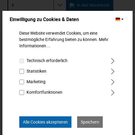
In den Warenkorb
Einwilligung zu Cookies & Daten
Zum Merkzettel hinzufügen
Diese Website verwendet Cookies, um eine
Beschreibung
bestmögliche Erfahrung bieten zu können.
Mehr
Informationen ...
Fäustel. Deutsche Form. Kopf gesenkgeschmiedet.
Elektroinduktiv gehärtet. Bahnen und Pinne fein geschliffen
Technisch erforderlich
und poliert. Rin…
Mehr
Statistiken
Downloads
Marketing
Technische Daten
Komfortfunktionen
Bewertungen
0
Produkt FAQs
Alle Cookies akzeptieren
Speichern