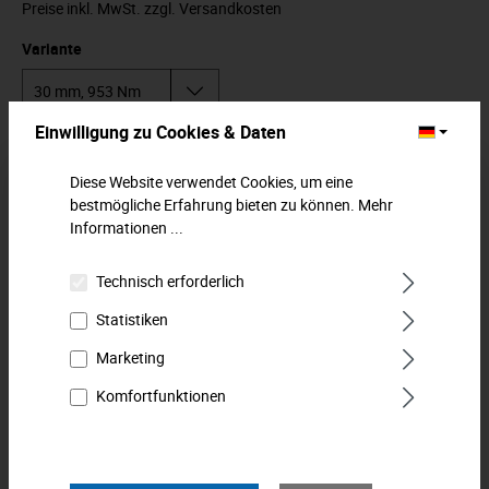
Preise inkl. MwSt. zzgl. Versandkosten
Variante
Einwilligung zu Cookies & Daten
In den Warenkorb
Diese Website verwendet Cookies, um eine
bestmögliche Erfahrung bieten zu können.
Mehr
Zum Merkzettel hinzufügen
Informationen ...
Beschreibung
Technisch erforderlich
Knarren-Ringmaulschlüssel mit Umschalthebel für schnelles,
Statistiken
bequemes Arbeiten ohne Umsetzen des Schlüssels. Gerade
Form, mit…
Mehr
Marketing
Komfortfunktionen
Downloads
Technische Daten