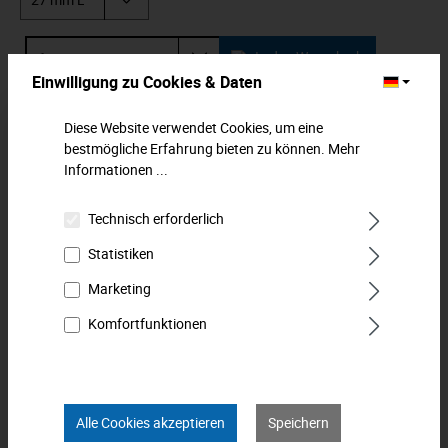
In den Warenkorb
Einwilligung zu Cookies & Daten
Zum Merkzettel hinzufügen
Diese Website verwendet Cookies, um eine
bestmögliche Erfahrung bieten zu können.
Mehr
Beschreibung
Informationen ...
Kraft-Steckschlüssel-Einsatz, lange Ausführung. Passend für
Technisch erforderlich
Außensechskantschrauben. Mit Sechskant-Profil. Für
Maschinenbetä…
Mehr
Statistiken
Marketing
Downloads
Komfortfunktionen
Technische Daten
Bewertungen
0
Alle Cookies akzeptieren
Speichern
Produkt FAQs