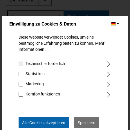
In den Warenkorb
Einwilligung zu Cookies & Daten
Zum Merkzettel hinzufügen
Diese Website verwendet Cookies, um eine
bestmögliche Erfahrung bieten zu können.
Mehr
Beschreibung
Informationen ...
Kraft-Verlängerung. Für maschinenbetätigte Steckschlüssel-
Technisch erforderlich
Einsätze und Verbindungsteile. Vierkantantrieb nach DIN
3121, G 20…
Mehr
Statistiken
Marketing
Downloads
Komfortfunktionen
Technische Daten
Bewertungen
0
Alle Cookies akzeptieren
Speichern
Produkt FAQs