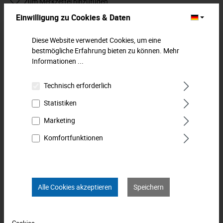
Zum Merkzettel hinzufügen
Einwilligung zu Cookies & Daten
Beschreibung
Diese Website verwendet Cookies, um eine
Kugelgelenk-Ausdrücker. Zum Ausdrücken der
bestmögliche Erfahrung bieten zu können.
Mehr
Kugelgelenkzapfen an Spurstangen und Stabilisatoren.
Informationen ...
Oberfläche: Verzinkt.
Mehr
Technisch erforderlich
Downloads
Statistiken
Technische Daten
Marketing
Komfortfunktionen
Bewertungen
0
Produkt FAQs
Alle Cookies akzeptieren
Speichern
Cookies