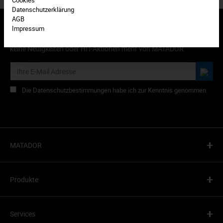
Datenschutzerklärung
AGB
Impressum
Abonnieren Sie den kostenlosen Newsletter und verpassen Sie
keine Neuigkeiten oder HIT-Aktionen mehr von MATADOR.
Die Datenschutzbestimmungen habe ich zur Kenntnis genommen.
+
MATADOR
+
Produkte
+
Services