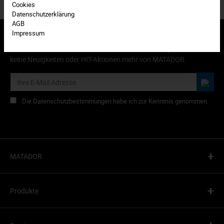
Cookies
Datenschutzerklärung
AGB
Impressum
Abonnieren Sie den kostenlosen Newsletter und verpassen Sie
keine Neuigkeiten oder HIT-Aktionen mehr von MATADOR.
Die Datenschutzbestimmungen habe ich zur Kenntnis genommen.
+
MATADOR
+
Produkte