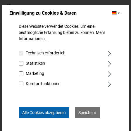
Zum Merkzettel hinzufügen
Einwilligung zu Cookies & Daten
Beschreibung
Diese Website verwendet Cookies, um eine
bestmögliche Erfahrung bieten zu können.
Mehr
Kupferhammer. Für funkenfreien Schlag. Kopf
Informationen ...
gesenkgeschmiedet. Ringverkeilt. Esche-Stiel doppelt
geschweift. MATADOR ist ei…
Mehr
Technisch erforderlich
Downloads
Statistiken
Marketing
Technische Daten
Komfortfunktionen
Bewertungen
0
Produkt FAQs
Alle Cookies akzeptieren
Speichern